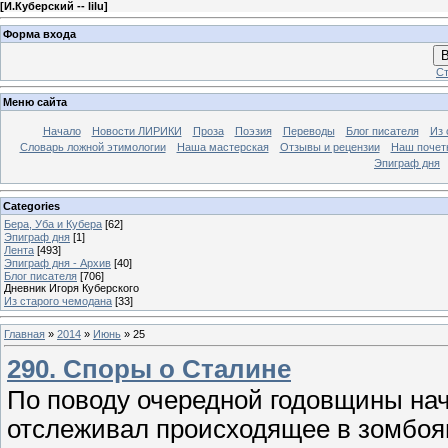
[
И.Куберский -- lilu
]
Форма входа
В
Ст
Меню сайта
Начало
Новости ЛИРИКИ
Проза
Поэзия
Переводы
Блог писателя
Из 
Словарь ложной этимологии
Наша мастерская
Отзывы и рецензии
Наш почет
Эпиграф дня
Categories
Бера, Уба и Кубера
[62]
Эпиграф дня
[1]
Лента
[493]
Эпиграф дня - Архив
[40]
Блог писателя
[706]
Дневник Игоря Куберского
Из старого чемодана
[33]
Главная
»
2014
»
Июнь
»
25
290. Споры о Сталине
По поводу очередной годовщины нач
отслеживал происходящее в зомбоящ