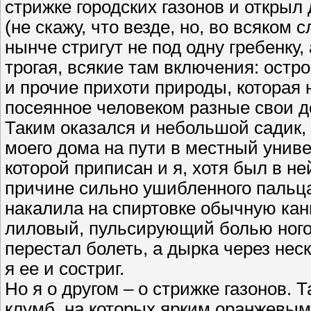
стрижке городских газонов и открыл 
(не скажу, что везде, но, во всяком
нынче стригут не под одну гребенку, 
трогая, всякие там включения: остр
и прочие прихоти природы, которая 
посеянное человеком разные свои д
Таким оказался и небольшой садик, 
моего дома на пути в местный униве
которой приписан и я, хотя был в н
причине сильно ушибленного пальца
накалила на спиртовке обычную кан
лиловый, пульсирующий болью ного
перестал болеть, а дырка через неск
я ее и состриг.
Но я о другом – о стрижке газонов. Т
клумб, на которых ярким оранжевым 