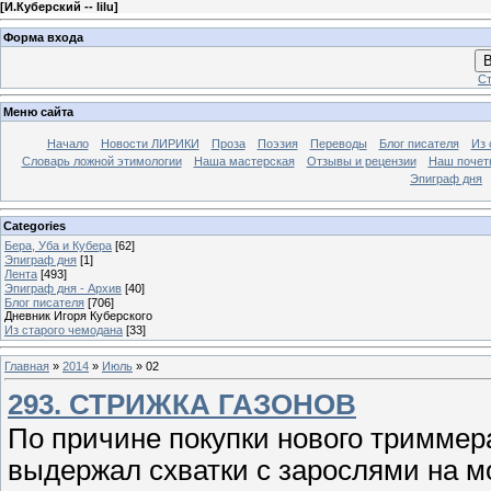
[
И.Куберский -- lilu
]
Форма входа
В
Ст
Меню сайта
Начало
Новости ЛИРИКИ
Проза
Поэзия
Переводы
Блог писателя
Из 
Словарь ложной этимологии
Наша мастерская
Отзывы и рецензии
Наш почет
Эпиграф дня
Categories
Бера, Уба и Кубера
[62]
Эпиграф дня
[1]
Лента
[493]
Эпиграф дня - Архив
[40]
Блог писателя
[706]
Дневник Игоря Куберского
Из старого чемодана
[33]
Главная
»
2014
»
Июль
»
02
293. СТРИЖКА ГАЗОНОВ
По причине покупки нового триммера
выдержал схватки с зарослями на мо