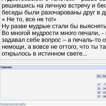
решившись на личную встречу и бес
беседы были разочарованы друг в д
« Не то, все не то!»
Ну разве мудрые стали бы выяснять
Во многой мудрости много печали, - 
задавал себе вопрос – а печаль-то о
немощи, а вовсе не оттого, что ты т
открылось в истинном свете...
Calendar
Пн
Вт
6
7
13
14
20
21
27
28
Полная версия сайта