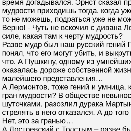
время догадывался. Эрнст сказал п
мудрости приходишь тогда, когда уж
то не можешь, подраться уже не мо
Верно! - Чуть не вскочил с дивана Л
силе, какая там к черту мудрость?
Разве мудр был наш русский гений 
понял, что его могут убить, и выкр
что. А Пушкину, одному из умнейших
оказалась дороже собственной жизни.
малейшего представления…
А Лермонтов, тоже гений и умница, 
гран мудрости? В обществе невынос
шуточками, разозлил дурака Мартын
стрелять в него отказался. А до то
Нет, это за гранью…
А Достоевский с Толстым – разве б