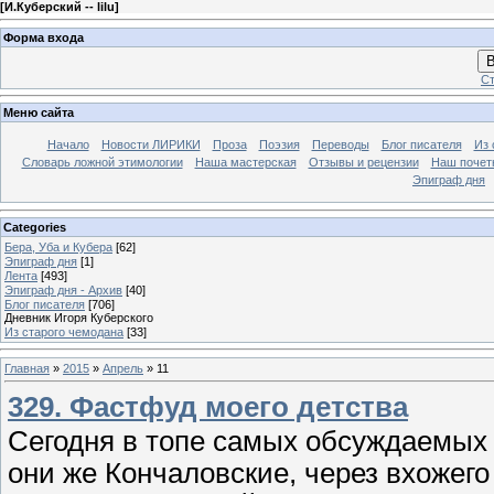
[
И.Куберский -- lilu
]
Форма входа
В
Ст
Меню сайта
Начало
Новости ЛИРИКИ
Проза
Поэзия
Переводы
Блог писателя
Из 
Словарь ложной этимологии
Наша мастерская
Отзывы и рецензии
Наш почет
Эпиграф дня
Categories
Бера, Уба и Кубера
[62]
Эпиграф дня
[1]
Лента
[493]
Эпиграф дня - Архив
[40]
Блог писателя
[706]
Дневник Игоря Куберского
Из старого чемодана
[33]
Главная
»
2015
»
Апрель
»
11
329. Фастфуд моего детства
Сегодня в топе самых обсуждаемых 
они же Кончаловские, через вхожего