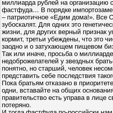
миллиарда рублей на организацию с
фастфуда… В порядке импортозаме
– патриотичное «Едим дома!». Все 
зубоскалят. Для одних это генетиче
жизни, для других верный признак у
кормит, третьи убеждены, что это ч
заодно и о затухающем пищевом би
Так или иначе, просьба о миллиард
недоброжелателей у звездных брать
понятно, но старший, человек несо
представить себе последствия такого
Пока братьям отказано в приоритете
одни, вставайте на общих основани
правительство есть управа в лице 
потеряно.
И тогда фастфуда по-российски нам 