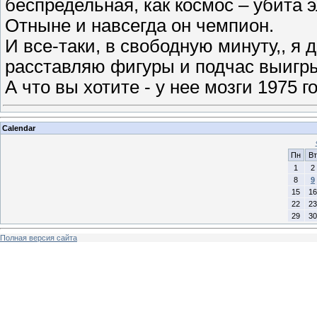
беспредельная, как космос – убита 
Отныне и навсегда он чемпион.
И все-таки, в свободную минуту,, я
расставляю фигуры и подчас выигр
А что вы хотите - у нее мозги 1975 г
Calendar
Пн
Вт
1
2
8
9
15
16
22
23
29
30
Полная версия сайта