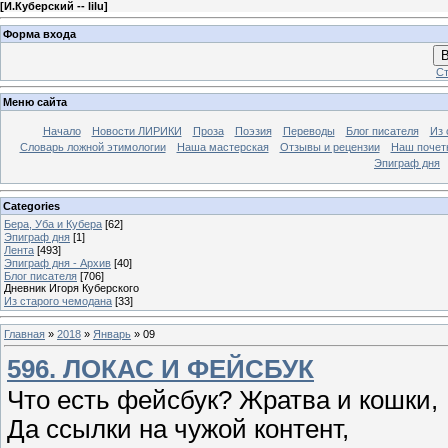
[
И.Куберский -- lilu
]
Форма входа
В
Ст
Меню сайта
Начало
Новости ЛИРИКИ
Проза
Поэзия
Переводы
Блог писателя
Из 
Словарь ложной этимологии
Наша мастерская
Отзывы и рецензии
Наш почет
Эпиграф дня
Categories
Бера, Уба и Кубера
[62]
Эпиграф дня
[1]
Лента
[493]
Эпиграф дня - Архив
[40]
Блог писателя
[706]
Дневник Игоря Куберского
Из старого чемодана
[33]
Главная
»
2018
»
Январь
»
09
596. ЛОКАС И ФЕЙСБУК
Что есть фейсбук? Жратва и кошки,
Да ссылки на чужой контент,