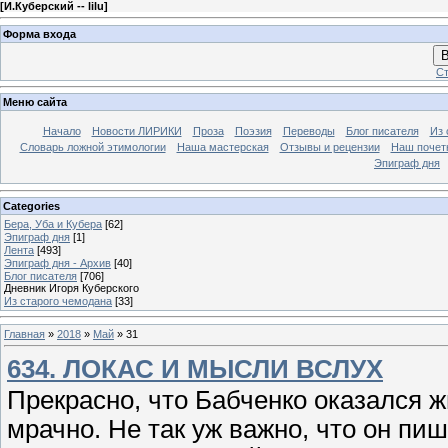
[
И.Куберский -- lilu
]
Форма входа
В
Ст
Меню сайта
Начало
Новости ЛИРИКИ
Проза
Поэзия
Переводы
Блог писателя
Из 
Словарь ложной этимологии
Наша мастерская
Отзывы и рецензии
Наш почет
Эпиграф дня
Categories
Бера, Уба и Кубера
[62]
Эпиграф дня
[1]
Лента
[493]
Эпиграф дня - Архив
[40]
Блог писателя
[706]
Дневник Игоря Куберского
Из старого чемодана
[33]
Главная
»
2018
»
Май
»
31
634. ЛОКАС И МЫСЛИ ВСЛУХ
Прекрасно, что Бабченко оказался ж
мрачно. Не так уж важно, что он пише