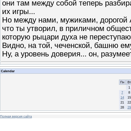
они там между собой теперь разбира
их игры...
Но между нами, мужиками, дорогой А
что ты утворил, в приличном общест
которую рыцари духа не переступают
Видно, на той, чеченской, башню ем
Ну, а уровень доверия... он, разумее
Calendar
Пн
Вт
1
7
8
14
15
21
22
28
29
Полная версия сайта