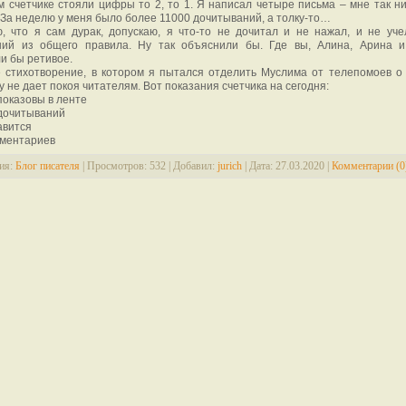
 счетчике стояли цифры то 2, то 1. Я написал четыре письма – мне так ни
 За неделю у меня было более 11000 дочитываний, а толку-то…
, что я сам дурак, допускаю, я что-то не дочитал и не нажал, и не уче
ний из общего правила. Ну так объяснили бы. Где вы, Алина, Арина 
и бы ретивое.
 стихотворение, в котором я пытался отделить Муслима от телепомоев о 
 не дает покоя читателям. Вот показания счетчика на сегодня:
показовы в ленте
 дочитываний
авится
мментариев
ия:
Блог писателя
|
Просмотров:
532
|
Добавил:
jurich
|
Дата:
27.03.2020
|
Комментарии (0