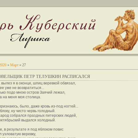
2020
»
Март
»
27
РОВЕЛЬЩИК ПЕТР ТЕЛУШКИН РАСПИСАЛСЯ
 вылез я в оконце, шпиц веревкой обвязал,
ее уже не возвратиться...
ько подо мною остров Заячий лежал,
а на меня моя столица.
признаюсь, было, даже кровь из-под ногтей...
яблоку, ну чисто червь голодный.
народ собрался праздных питерских людей,
октябрьский выдался холодный.
че, в результате я под яблоком повис
л узловатую веревку,