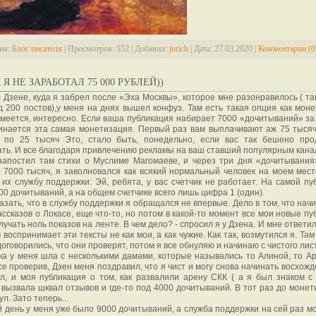
ия:
Блог писателя
|
Просмотров:
552
|
Добавил:
jurich
|
Дата:
27.03.2020
|
Комментарии (0
К Я НЕ ЗАРАБОТАЛ 75 000 РУБЛЕЙ))
 Дзене, куда я забрел после «Эха Москвы», которое мне разонравилось ( та
 200 постов),у меня на днях вышел конфуз. Там есть такая опция как моне
умеется, интересно. Если ваша публикация набирает 7000 «дочитываний» за
инается эта самая монетизация. Первый раз вам выплачивают аж 75 тысяч
 по 25 тысяч Это, стало быть, понедельно, если вас так бешено пр
ть. И все благодаря привлечению рекламы на ваш ставший популярным кана
 запостил там стихи о Муслиме Магомаеве, и через три дня «дочитывани
 7000 тысяч, я заволновался как всякий нормальный человек на моем мест
 их службу поддержки: Эй, ребята, у вас счетчик не работает. На самой пу
00 дочитываний, а на общем счетчике всего лишь цифра 1 (один).
азать, что в службу поддержки я обращался не впервые. Дело в том, что нач
ассказов о Локасе, еще что-то, но потом в какой-то момент все мои новые п
лучать ноль показов на ленте. В чем дело? - спросил я у Дзена. И мне ответил
 воспринимает эти тексты не как мои, а как чужие. Как так, возмутился я. Там
договорились, что они проверят, потом я все обнуляю и начинаю с чистого лис
а у меня шла с несколькими дамами, которые назывались то Алиной, то Ар
се проверив, Дзен меня поздравил, что я чист и могу снова начинать восхожд
л, и моя публикация о том, как развалили арену СКК ( а я был знаком с
 вызвала шквал отзывов и где-то под 4000 дочитываний. В тот раз до монет
л. Зато теперь...
 день у меня уже было 9000 дочитываний, а служба поддержки на сей раз мо