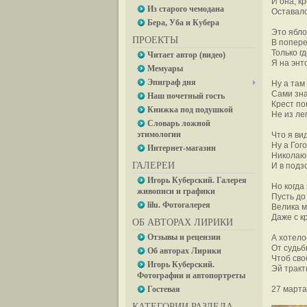
И она, к
Из старого чемодана
Оставало
Бера, Уба и Кубера
Это ябло
ПРОЕКТЫ
В попере
Только г
Читает автор (видео)
Я на энт
Мемуары
Эпиграф дня
Ну а там
Сами зна
Наш почетный гость
Крест по
Книжка под подушкой
Не из лег
Словарь ложной
этимологии
Что я ви
Ну а Гог
Интернет-магазин
Николаюш
ГАЛЕРЕИ
И в подз
Игорь Куберский. Галерея
Но когда 
живописи и графики
Пусть до
lilu. Фотогалерея
Велика м
Даже с к
ОБ АВТОРАХ ЛИРИКИ
Отзывы и рецензии
А хотело
От судьб
Об авторах Лирики
Чтоб сво
Игорь Куберский.
Эй тракт
Фотографии и автопортреты
Гостевая
27 марта
КАТЕГОРИИ РАЗДЕЛА