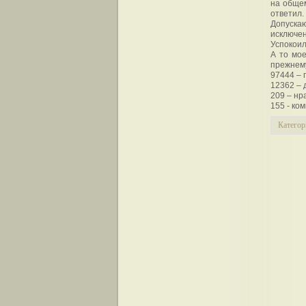
на общем
ответил.
Допускаю
исключе
Успокоил
А то мое
прежнему
97444 – 
12362 –
209 – нр
155 - ко
Категор