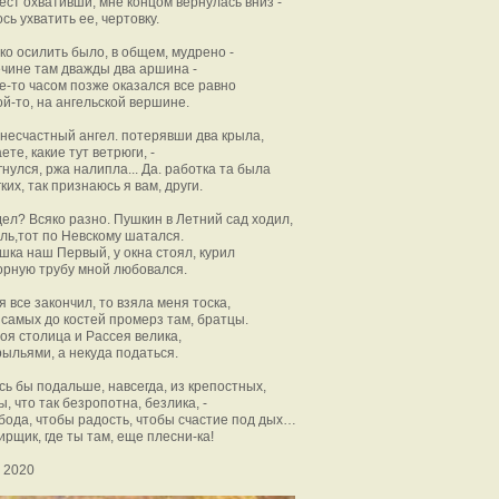
рест охвативши, мне концом вернулась вниз -
сь ухватить ее, чертовку.
ко осилить было, в общем, мудрено -
чине там дважды два аршина -
де-то часом позже оказался все равно
ой-то, на ангельской вершине.
 несчастный ангел. потерявши два крыла,
ете, какие тут ветрюги, -
гнулся, ржа налипла... Да. работка та была
ких, так признаюсь я вам, други.
дел? Всяко разно. Пушкин в Летний сад ходил,
оль,тот по Невскому шатался.
ка наш Первый, у окна стоял, курил
орную трубу мной любовался.
я все закончил, то взяла меня тоска,
 самых до костей промерз там, братцы.
оя столица и Рассея велика,
рыльями, а некуда податься.
сь бы подальше, навсегда, из крепостных,
ы, что так безропотна, безлика, -
бода, чтобы радость, чтобы счастие под дых…
ирщик, где ты там, еще плесни-ка!
 2020