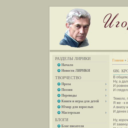
РАЗДЕЛЫ ЛИРИКИ
Главная
»
Начало
Новости ЛИРИКИ
686. К
В общем,
ТВОРЧЕСТВО
Ну, а дал
Проза
И ровнен
Поэзия
И глядел
Переводы
Тяжело, 
Книги и игры для детей
Я же - к 
Юмор для взрослых
А внизу 
И денек 
Мастерская
БЛОГИ
Ну, коро
И закину
Блог писателя