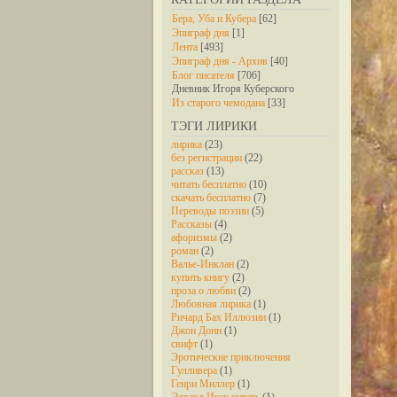
Бера, Уба и Кубера
[62]
Эпиграф дня
[1]
Лента
[493]
Эпиграф дня - Архив
[40]
Блог писателя
[706]
Дневник Игоря Куберского
Из старого чемодана
[33]
ТЭГИ ЛИРИКИ
лирика
(23)
без регистрации
(22)
рассказ
(13)
читать бесплатно
(10)
скачать бесплатно
(7)
Переводы поэзии
(5)
Рассказы
(4)
афоризмы
(2)
роман
(2)
Валье-Инклан
(2)
купить книгу
(2)
проза о любви
(2)
Любовная лирика
(1)
Ричард Бах Иллюзии
(1)
Джон Донн
(1)
свифт
(1)
Эротические приключения
Гулливера
(1)
Генри Миллер
(1)