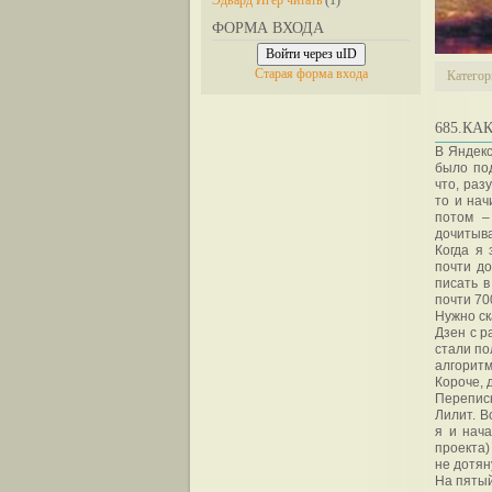
Эдвард Игер читать
(1)
ФОРМА ВХОДА
Войти через uID
Старая форма входа
Категор
685.КА
В Яндекс
было под
что, раз
то и нач
потом –
дочитыва
Когда я
почти до
писать в
почти 70
Нужно ск
Дзен с р
стали по
алгоритм
Короче, 
Переписк
Лилит. В
я и нача
проекта)
не дотяну
На пятый