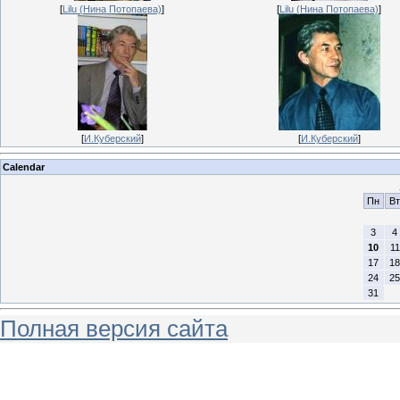
[
Lilu (Нина Потопаева)
]
[
Lilu (Нина Потопаева)
]
[
И.Куберский
]
[
И.Куберский
]
Calendar
Пн
Вт
3
4
10
11
17
18
24
25
31
Полная версия сайта