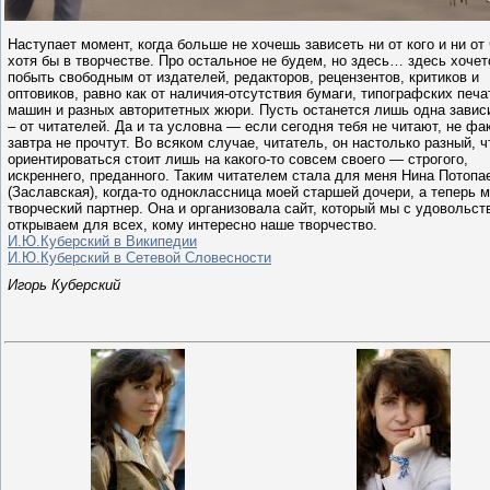
Наступает момент, когда больше не хочешь зависеть ни от кого и ни от 
хотя бы в творчестве. Про остальное не будем, но здесь… здесь хочет
побыть свободным от издателей, редакторов, рецензентов, критиков и
оптовиков, равно как от наличия-отсутствия бумаги, типографских печ
машин и разных авторитетных жюри. Пусть останется лишь одна завис
– от читателей. Да и та условна — если сегодня тебя не читают, не фак
завтра не прочтут. Во всяком случае, читатель, он настолько разный, ч
ориентироваться стоит лишь на какого-то совсем своего — строгого,
искреннего, преданного. Таким читателем стала для меня Нина Потопа
(Заславская), когда-то одноклассница моей старшей дочери, а теперь 
творческий партнер. Она и организовала сайт, который мы с удовольст
открываем для всех, кому интересно наше творчество.
И.Ю.Куберский в Википедии
И.Ю.Куберский в Сетевой Словесности
Игорь Куберский