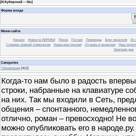
[
И.Куберский -- lilu
]
Форма входа
В
Ст
Меню сайта
Начало
Новости ЛИРИКИ
Проза
Поэзия
Переводы
Блог писателя
Из 
Словарь ложной этимологии
Наша мастерская
Отзывы и рецензии
Наш почет
Эпиграф дня
Categories
Обновления
[412]
Когда-то нам было в радость вперв
строки, набранные на клавиатуре со
на них. Так мы входили в Сеть, пр
общения – спонтанного, немедленног
отлично, роман – превосходно! Не в
можно опубликовать его в народе.ру