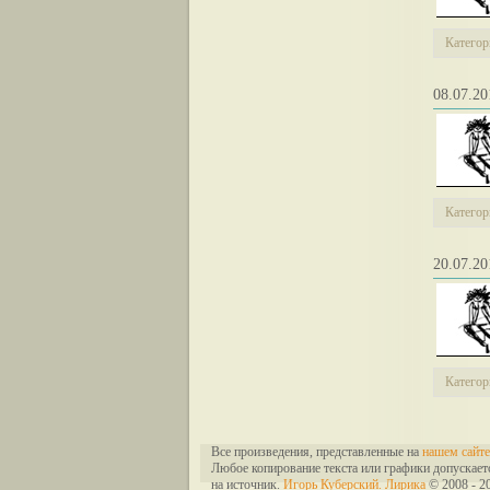
Категор
08.07.
Категор
20.07.
Категор
Все произведения, представленные на
нашем сайте
Любое копирование текста или графики допускает
на источник.
Игорь Куберский. Лирика
© 2008 - 2