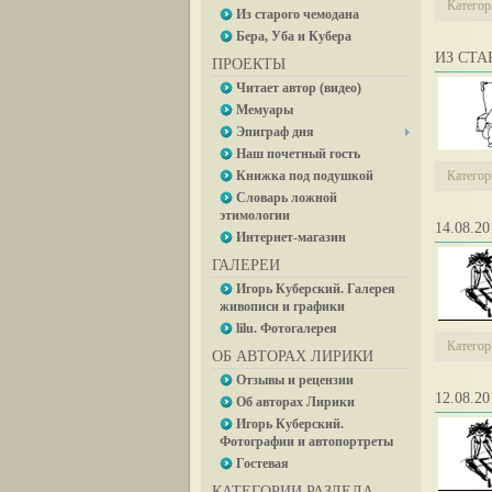
Категор
Из старого чемодана
Бера, Уба и Кубера
ИЗ СТ
ПРОЕКТЫ
Читает автор (видео)
Мемуары
Эпиграф дня
Наш почетный гость
Книжка под подушкой
Категор
Словарь ложной
этимологии
14.08.
Интернет-магазин
ГАЛЕРЕИ
Игорь Куберский. Галерея
живописи и графики
lilu. Фотогалерея
Категор
ОБ АВТОРАХ ЛИРИКИ
Отзывы и рецензии
12.08.
Об авторах Лирики
Игорь Куберский.
Фотографии и автопортреты
Гостевая
КАТЕГОРИИ РАЗДЕЛА