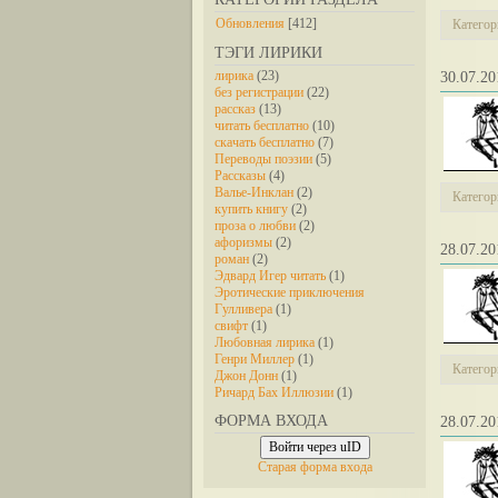
Обновления
[412]
Категор
ТЭГИ ЛИРИКИ
лирика
(23)
30.07.
без регистрации
(22)
рассказ
(13)
читать бесплатно
(10)
скачать бесплатно
(7)
Переводы поэзии
(5)
Рассказы
(4)
Валье-Инклан
(2)
Категор
купить книгу
(2)
проза о любви
(2)
афоризмы
(2)
28.07.
роман
(2)
Эдвард Игер читать
(1)
Эротические приключения
Гулливера
(1)
свифт
(1)
Любовная лирика
(1)
Генри Миллер
(1)
Категор
Джон Донн
(1)
Ричард Бах Иллюзии
(1)
ФОРМА ВХОДА
28.07.
Войти через uID
Старая форма входа