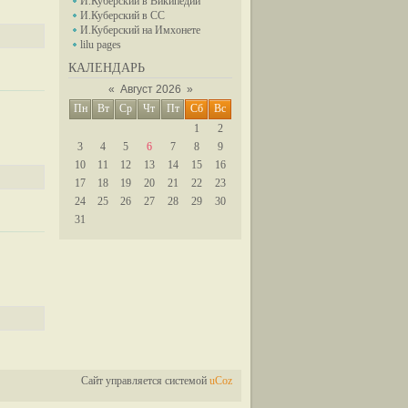
И.Куберский в Википедии
И.Куберский в СС
И.Куберский на Имхонете
lilu pages
КАЛЕНДАРЬ
«
Август 2026
»
Пн
Вт
Ср
Чт
Пт
Сб
Вс
1
2
3
4
5
6
7
8
9
10
11
12
13
14
15
16
17
18
19
20
21
22
23
24
25
26
27
28
29
30
31
Сайт управляется системой
uCoz