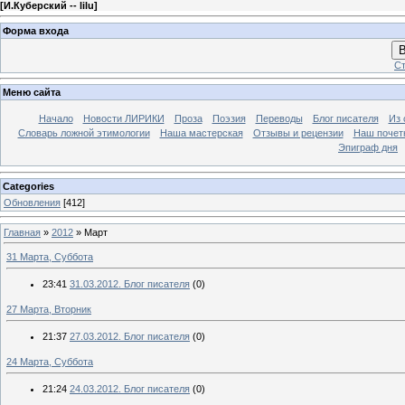
[
И.Куберский -- lilu
]
Форма входа
В
Ст
Меню сайта
Начало
Новости ЛИРИКИ
Проза
Поэзия
Переводы
Блог писателя
Из 
Словарь ложной этимологии
Наша мастерская
Отзывы и рецензии
Наш почет
Эпиграф дня
Categories
Обновления
[412]
Главная
»
2012
»
Март
31 Марта, Суббота
23:41
31.03.2012. Блог писателя
(0)
27 Марта, Вторник
21:37
27.03.2012. Блог писателя
(0)
24 Марта, Суббота
21:24
24.03.2012. Блог писателя
(0)