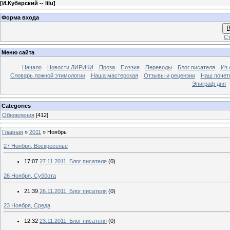
[
И.Куберский -- lilu
]
Форма входа
В
Ст
Меню сайта
Начало
Новости ЛИРИКИ
Проза
Поэзия
Переводы
Блог писателя
Из 
Словарь ложной этимологии
Наша мастерская
Отзывы и рецензии
Наш почет
Эпиграф дня
Categories
Обновления
[412]
Главная
»
2011
»
Ноябрь
27 Ноября, Воскресенье
17:07
27.11.2011. Блог писателя
(0)
26 Ноября, Суббота
21:39
26.11.2011. Блог писателя
(0)
23 Ноября, Среда
12:32
23.11.2011. Блог писателя
(0)