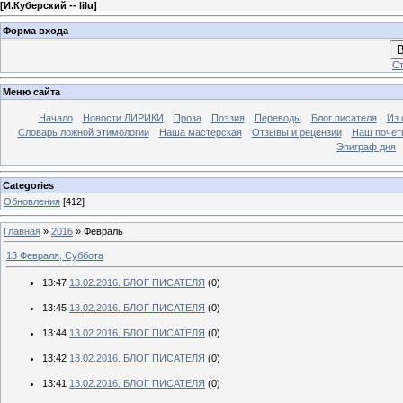
[
И.Куберский -- lilu
]
Форма входа
В
Ст
Меню сайта
Начало
Новости ЛИРИКИ
Проза
Поэзия
Переводы
Блог писателя
Из 
Словарь ложной этимологии
Наша мастерская
Отзывы и рецензии
Наш почет
Эпиграф дня
Categories
Обновления
[412]
Главная
»
2016
»
Февраль
13 Февраля, Суббота
13:47
13.02.2016. БЛОГ ПИСАТЕЛЯ
(0)
13:45
13.02.2016. БЛОГ ПИСАТЕЛЯ
(0)
13:44
13.02.2016. БЛОГ ПИСАТЕЛЯ
(0)
13:42
13.02.2016. БЛОГ ПИСАТЕЛЯ
(0)
13:41
13.02.2016. БЛОГ ПИСАТЕЛЯ
(0)