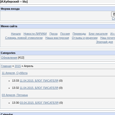
[
И.Куберский -- lilu
]
Форма входа
В
Ст
Меню сайта
Начало
Новости ЛИРИКИ
Проза
Поэзия
Переводы
Блог писателя
Из 
Словарь ложной этимологии
Наша мастерская
Отзывы и рецензии
Наш почет
Эпиграф дня
Categories
Обновления
[412]
Главная
»
2015
»
Апрель
11 Апреля, Суббота
13:33
11.04.2015. БЛОГ ПИСАТЕЛЯ
(0)
13:32
11.04.2015. БЛОГ ПИСАТЕЛЯ
(0)
03 Апреля, Пятница
13:30
03.04.2015. БЛОГ ПИСАТЕЛЯ
(0)
Calendar