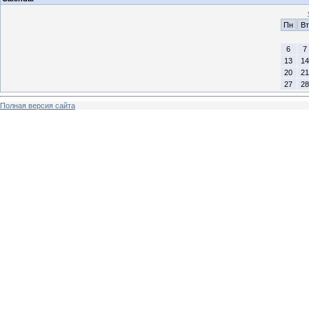
Пн
Вт
6
7
13
14
20
21
27
28
Полная версия сайта