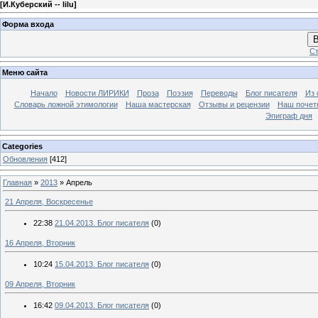
[
И.Куберский -- lilu
]
Форма входа
В
Ст
Меню сайта
Начало
Новости ЛИРИКИ
Проза
Поэзия
Переводы
Блог писателя
Из 
Словарь ложной этимологии
Наша мастерская
Отзывы и рецензии
Наш почет
Эпиграф дня
Categories
Обновления
[412]
Главная
»
2013
»
Апрель
21 Апреля, Воскресенье
22:38
21.04.2013. Блог писателя
(0)
16 Апреля, Вторник
10:24
15.04.2013. Блог писателя
(0)
09 Апреля, Вторник
16:42
09.04.2013. Блог писателя
(0)