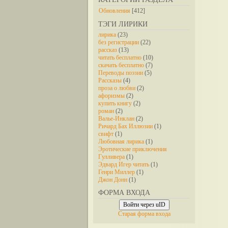
Обновления
[412]
ТЭГИ ЛИРИКИ
лирика
(23)
без регистрации
(22)
рассказ
(13)
читать бесплатно
(10)
скачать бесплатно
(7)
Переводы поэзии
(5)
Рассказы
(4)
проза о любви
(2)
афоризмы
(2)
купить книгу
(2)
роман
(2)
Валье-Инклан
(2)
Ричард Бах Иллюзии
(1)
свифт
(1)
Любовная лирика
(1)
Эротические приключения
Гулливера
(1)
Эдвард Игер читать
(1)
Генри Миллер
(1)
Джон Донн
(1)
ФОРМА ВХОДА
Войти через uID
Старая форма входа