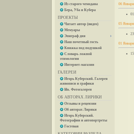
Из старого чемодана
06 Января
Бера, Уба и Кубера
01
ПРОЕКТЫ
05 Января
Читает автор (видео)
Мемуары
23
Эпиграф дня
Наш почетный гость
01 Января
Книжка под подушкой
15
Словарь ложной
этимологии
Интернет-магазин
ГАЛЕРЕИ
Игорь Куберский. Галерея
живописи и графики
lilu. Фотогалерея
ОБ АВТОРАХ ЛИРИКИ
Отзывы и рецензии
Об авторах Лирики
Игорь Куберский.
Фотографии и автопортреты
Гостевая
КАТЕГОРИИ РАЗДЕЛА