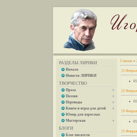
Главная
»
РАЗДЕЛЫ ЛИРИКИ
Начало
25 Феврал
Новости ЛИРИКИ
01
ТВОРЧЕСТВО
Проза
22 Феврал
Поэзия
01
Переводы
Книги и игры для детей
19 Феврал
Юмор для взрослых
Мастерская
01
БЛОГИ
15 Феврал
Блог писателя