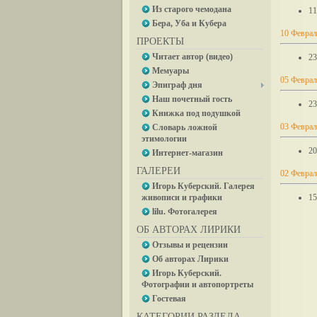
Из старого чемодана
11
Бера, Уба и Кубера
10 Феврал
ПРОЕКТЫ
Читает автор (видео)
23
Мемуары
05 Феврал
Эпиграф дня
Наш почетный гость
23
Книжка под подушкой
03 Феврал
Словарь ложной
этимологии
20
Интернет-магазин
ГАЛЕРЕИ
02 Феврал
Игорь Куберский. Галерея
живописи и графики
15
lilu. Фотогалерея
ОБ АВТОРАХ ЛИРИКИ
Отзывы и рецензии
Об авторах Лирики
Игорь Куберский.
Фотографии и автопортреты
Гостевая
КАТЕГОРИИ РАЗДЕЛА