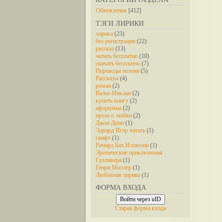
Обновления
[412]
ТЭГИ ЛИРИКИ
лирика
(23)
без регистрации
(22)
рассказ
(13)
читать бесплатно
(10)
скачать бесплатно
(7)
Переводы поэзии
(5)
Рассказы
(4)
роман
(2)
Валье-Инклан
(2)
купить книгу
(2)
афоризмы
(2)
проза о любви
(2)
Джон Донн
(1)
Эдвард Игер читать
(1)
свифт
(1)
Ричард Бах Иллюзии
(1)
Эротические приключения
Гулливера
(1)
Генри Миллер
(1)
Любовная лирика
(1)
ФОРМА ВХОДА
Войти через uID
Старая форма входа