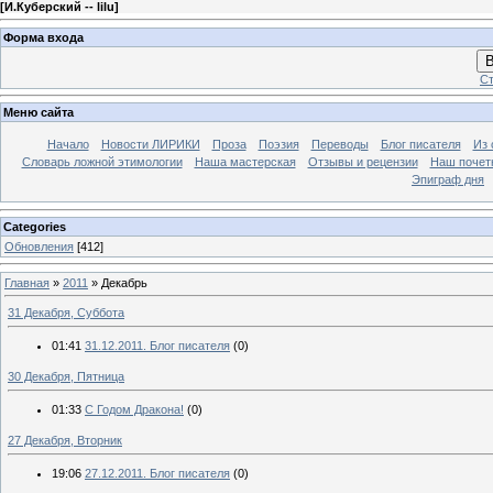
[
И.Куберский -- lilu
]
Форма входа
В
Ст
Меню сайта
Начало
Новости ЛИРИКИ
Проза
Поэзия
Переводы
Блог писателя
Из 
Словарь ложной этимологии
Наша мастерская
Отзывы и рецензии
Наш почет
Эпиграф дня
Categories
Обновления
[412]
Главная
»
2011
»
Декабрь
31 Декабря, Суббота
01:41
31.12.2011. Блог писателя
(0)
30 Декабря, Пятница
01:33
С Годом Дракона!
(0)
27 Декабря, Вторник
19:06
27.12.2011. Блог писателя
(0)