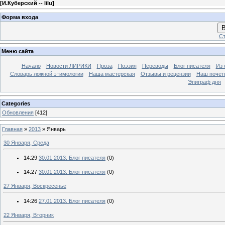
[
И.Куберский -- lilu
]
Форма входа
В
Ст
Меню сайта
Начало
Новости ЛИРИКИ
Проза
Поэзия
Переводы
Блог писателя
Из 
Словарь ложной этимологии
Наша мастерская
Отзывы и рецензии
Наш почет
Эпиграф дня
Categories
Обновления
[412]
Главная
»
2013
»
Январь
30 Января, Среда
14:29
30.01.2013. Блог писателя
(0)
14:27
30.01.2013. Блог писателя
(0)
27 Января, Воскресенье
14:26
27.01.2013. Блог писателя
(0)
22 Января, Вторник