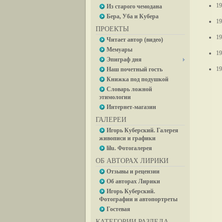
19
Из старого чемодана
Бера, Уба и Кубера
19
ПРОЕКТЫ
19
Читает автор (видео)
Мемуары
19
Эпиграф дня
19
Наш почетный гость
Книжка под подушкой
Словарь ложной
этимологии
Интернет-магазин
ГАЛЕРЕИ
Игорь Куберский. Галерея
живописи и графики
lilu. Фотогалерея
ОБ АВТОРАХ ЛИРИКИ
Отзывы и рецензии
Об авторах Лирики
Игорь Куберский.
Фотографии и автопортреты
Гостевая
КАТЕГОРИИ РАЗДЕЛА