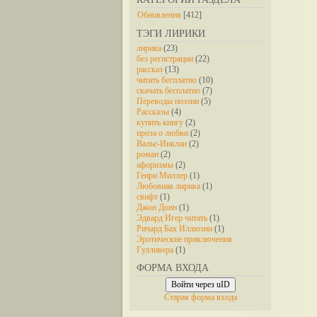
Обновления
[412]
ТЭГИ ЛИРИКИ
лирика
(23)
без регистрации
(22)
рассказ
(13)
читать бесплатно
(10)
скачать бесплатно
(7)
Переводы поэзии
(5)
Рассказы
(4)
купить книгу
(2)
проза о любви
(2)
Валье-Инклан
(2)
роман
(2)
афоризмы
(2)
Генри Миллер
(1)
Любовная лирика
(1)
свифт
(1)
Джон Донн
(1)
Эдвард Игер читать
(1)
Ричард Бах Иллюзии
(1)
Эротические приключения
Гулливера
(1)
ФОРМА ВХОДА
Войти через uID
Старая форма входа