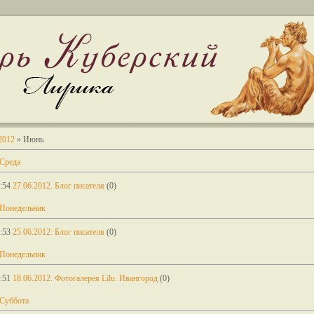
2012
»
Июнь
 Среда
:54
27.06.2012. Блог писателя
(0)
 Понедельник
:53
25.06.2012. Блог писателя
(0)
 Понедельник
:51
18.06.2012. Фотогалерея Lilu. Ивангород
(0)
 Суббота