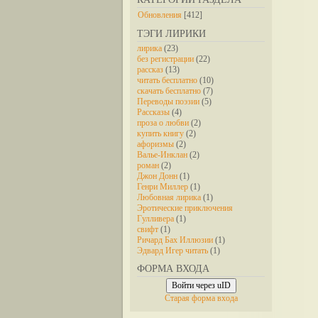
Обновления
[412]
ТЭГИ ЛИРИКИ
лирика
(23)
без регистрации
(22)
рассказ
(13)
читать бесплатно
(10)
скачать бесплатно
(7)
Переводы поэзии
(5)
Рассказы
(4)
проза о любви
(2)
купить книгу
(2)
афоризмы
(2)
Валье-Инклан
(2)
роман
(2)
Джон Донн
(1)
Генри Миллер
(1)
Любовная лирика
(1)
Эротические приключения
Гулливера
(1)
свифт
(1)
Ричард Бах Иллюзии
(1)
Эдвард Игер читать
(1)
ФОРМА ВХОДА
Войти через uID
Старая форма входа