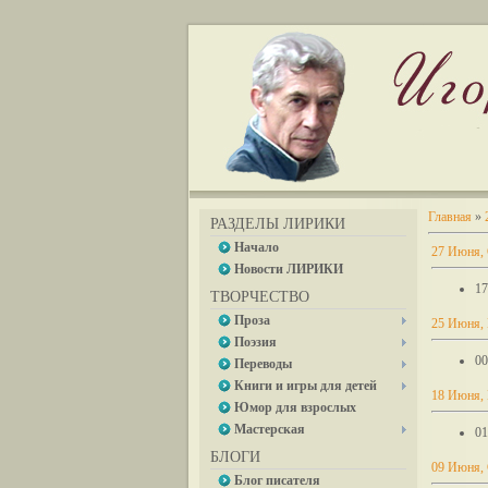
Главная
»
РАЗДЕЛЫ ЛИРИКИ
Начало
27 Июня,
Новости ЛИРИКИ
17
ТВОРЧЕСТВО
Проза
25 Июня,
Поэзия
00
Переводы
Книги и игры для детей
18 Июня,
Юмор для взрослых
Мастерская
01
БЛОГИ
09 Июня,
Блог писателя