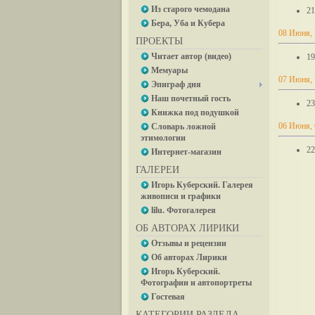
Из старого чемодана
21
Бера, Уба и Кубера
08 Июня,
ПРОЕКТЫ
Читает автор (видео)
19
Мемуары
07 Июня, 
Эпиграф дня
Наш почетный гость
23
Книжка под подушкой
06 Июня,
Словарь ложной
этимологии
22
Интернет-магазин
ГАЛЕРЕИ
Игорь Куберский. Галерея
живописи и графики
lilu. Фотогалерея
ОБ АВТОРАХ ЛИРИКИ
Отзывы и рецензии
Об авторах Лирики
Игорь Куберский.
Фотографии и автопортреты
Гостевая
КАТЕГОРИИ РАЗДЕЛА