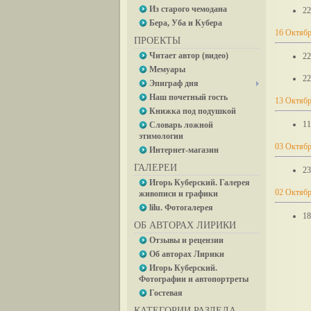
Из старого чемодана
22
Бера, Уба и Кубера
16 Октябр
ПРОЕКТЫ
Читает автор (видео)
22
Мемуары
22
Эпиграф дня
Наш почетный гость
13 Октябр
Книжка под подушкой
11
Словарь ложной
этимологии
03 Октябр
Интернет-магазин
ГАЛЕРЕИ
23
Игорь Куберский. Галерея
02 Октябр
живописи и графики
lilu. Фотогалерея
18
ОБ АВТОРАХ ЛИРИКИ
Отзывы и рецензии
Об авторах Лирики
Игорь Куберский.
Фотографии и автопортреты
Гостевая
КАТЕГОРИИ РАЗДЕЛА