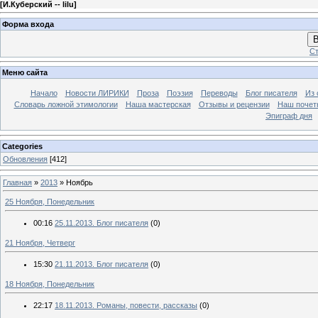
[
И.Куберский -- lilu
]
Форма входа
В
Ст
Меню сайта
Начало
Новости ЛИРИКИ
Проза
Поэзия
Переводы
Блог писателя
Из 
Словарь ложной этимологии
Наша мастерская
Отзывы и рецензии
Наш почет
Эпиграф дня
Categories
Обновления
[412]
Главная
»
2013
»
Ноябрь
25 Ноября, Понедельник
00:16
25.11.2013. Блог писателя
(0)
21 Ноября, Четверг
15:30
21.11.2013. Блог писателя
(0)
18 Ноября, Понедельник
22:17
18.11.2013. Романы, повести, рассказы
(0)