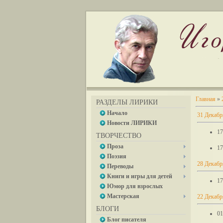
Главная
»
РАЗДЕЛЫ ЛИРИКИ
Начало
31 Декабр
Новости ЛИРИКИ
17
ТВОРЧЕСТВО
Проза
17
Поэзия
28 Декабр
Переводы
Книги и игры для детей
17
Юмор для взрослых
Мастерская
22 Декабр
БЛОГИ
01
Блог писателя