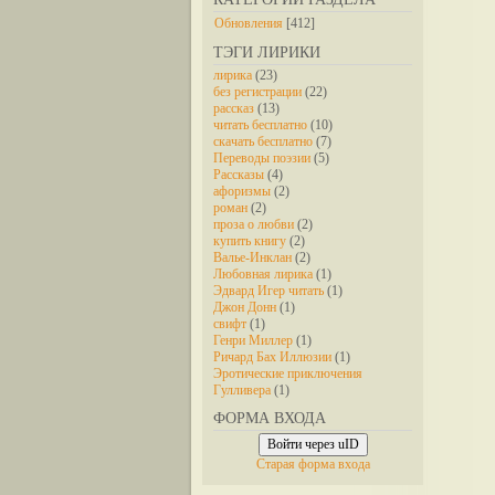
Обновления
[412]
ТЭГИ ЛИРИКИ
лирика
(23)
без регистрации
(22)
рассказ
(13)
читать бесплатно
(10)
скачать бесплатно
(7)
Переводы поэзии
(5)
Рассказы
(4)
афоризмы
(2)
роман
(2)
проза о любви
(2)
купить книгу
(2)
Валье-Инклан
(2)
Любовная лирика
(1)
Эдвард Игер читать
(1)
Джон Донн
(1)
свифт
(1)
Генри Миллер
(1)
Ричард Бах Иллюзии
(1)
Эротические приключения
Гулливера
(1)
ФОРМА ВХОДА
Войти через uID
Старая форма входа