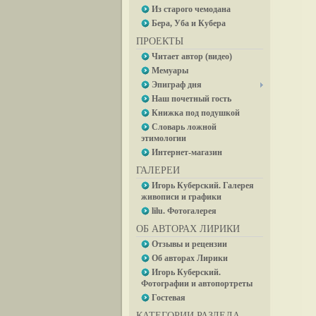
Из старого чемодана
Бера, Уба и Кубера
ПРОЕКТЫ
Читает автор (видео)
Мемуары
Эпиграф дня
Наш почетный гость
Книжка под подушкой
Словарь ложной
этимологии
Интернет-магазин
ГАЛЕРЕИ
Игорь Куберский. Галерея
живописи и графики
lilu. Фотогалерея
ОБ АВТОРАХ ЛИРИКИ
Отзывы и рецензии
Об авторах Лирики
Игорь Куберский.
Фотографии и автопортреты
Гостевая
КАТЕГОРИИ РАЗДЕЛА