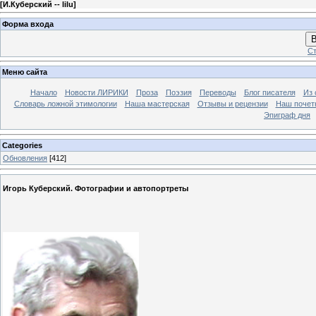
[
И.Куберский -- lilu
]
Форма входа
В
Ст
Меню сайта
Начало
Новости ЛИРИКИ
Проза
Поэзия
Переводы
Блог писателя
Из 
Словарь ложной этимологии
Наша мастерская
Отзывы и рецензии
Наш почет
Эпиграф дня
Categories
Обновления
[412]
Игорь Куберский. Фотографии и автопортреты