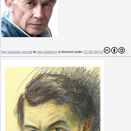
Igor Kubersky portrait
by
Igor Kubersky
is licensed under
CC BY-SA 4.0