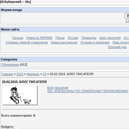
[
И.Куберский -- lilu
]
Форма входа
В
Ст
Меню сайта
Начало
Новости ЛИРИКИ
Проза
Поэзия
Переводы
Блог писателя
Из 
Словарь ложной этимологии
Наша мастерская
Отзывы и рецензии
Наш почет
Эпиграф дня
Categories
Обновления
[412]
Главная
»
2015
»
Февраль
»
20
» 20.02.2015. БЛОГ ПИСАТЕЛЯ
20.02.2015. БЛОГ ПИСАТЕЛЯ
Блог писателя
322. АПЕЛЬСИНЫ ПО СЕМЕЙНОМУ ПРЕДЛОЖЕНИЮ
Всего комментариев
:
0
Войдите: