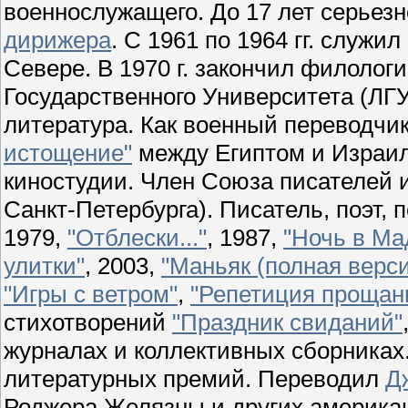
военнослужащего. До 17 лет серьезн
дирижера
. С 1961 по 1964 гг. служ
Севере. В 1970 г. закончил филолог
Государственного Университета (ЛГУ
литература. Как военный переводчик
истощение"
между Египтом и Израиле
киностудии. Член Союза писателей 
Санкт-Петербурга). Писатель, поэт, 
1979,
"Отблески..."
, 1987,
"Ночь в Ма
улитки"
, 2003,
"Маньяк (полная верси
"Игры с ветром"
,
"Репетиция прощан
стихотворений
"Праздник свиданий"
журналах и коллективных сборниках.
литературных премий. Переводил
Д
Роджера Желязны и других американ