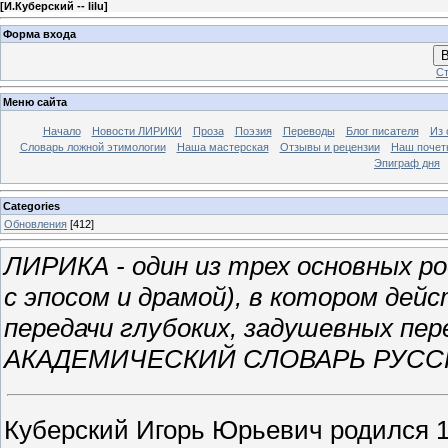
[
И.Куберский -- lilu
]
Форма входа
В
Ст
Меню сайта
Начало
Новости ЛИРИКИ
Проза
Поэзия
Переводы
Блог писателя
Из 
Словарь ложной этимологии
Наша мастерская
Отзывы и рецензии
Наш почет
Эпиграф дня
Categories
Обновления
[412]
ЛИРИКА - один из трех основных р
с эпосом и драмой), в котором д
передачи глубоких, задушевных пер
АКАДЕМИЧЕСКИЙ СЛОВАРЬ РУСС
Куберский Игорь Юрьевич родился 12