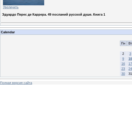
Увеличить
Эдуардо Перес де Каррера. 49 посланий русской душе. Книга 1
Calendar
Пн
Вт
2
3
9
10
16
17
23
24
30
31
Полная версия сайта