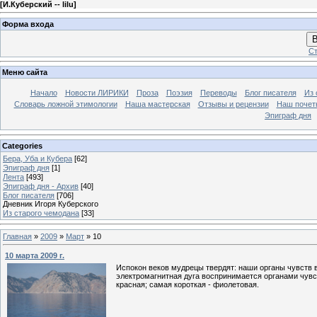
[
И.Куберский -- lilu
]
Форма входа
В
Ст
Меню сайта
Начало
Новости ЛИРИКИ
Проза
Поэзия
Переводы
Блог писателя
Из 
Словарь ложной этимологии
Наша мастерская
Отзывы и рецензии
Наш почет
Эпиграф дня
Categories
Бера, Уба и Кубера
[62]
Эпиграф дня
[1]
Лента
[493]
Эпиграф дня - Архив
[40]
Блог писателя
[706]
Дневник Игоря Куберского
Из старого чемодана
[33]
Главная
»
2009
»
Март
»
10
10 марта 2009 г.
Испокон веков мудрецы твердят: наши органы чувств в
электромагнитная дуга воспринимается органами чувст
красная; самая короткая - фиолетовая.