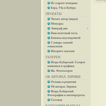
Категор
Из старого чемодана
Бера, Уба и Кубера
ПРОЕКТЫ
Читает автор (видео)
Мемуары
Эпиграф дня
Наш почетный гость
Книжка под подушкой
Словарь ложной
этимологии
Интернет-магазин
ГАЛЕРЕИ
Игорь Куберский. Галерея
живописи и графики
lilu. Фотогалерея
ОБ АВТОРАХ ЛИРИКИ
Отзывы и рецензии
Об авторах Лирики
Игорь Куберский.
Фотографии и автопортреты
Гостевая
КАТЕГОРИИ РАЗДЕЛА