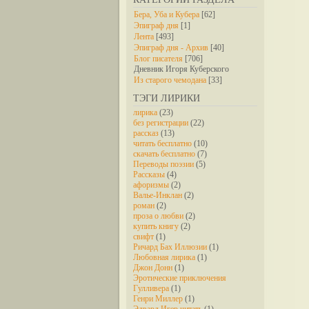
Бера, Уба и Кубера
[62]
Эпиграф дня
[1]
Лента
[493]
Эпиграф дня - Архив
[40]
Блог писателя
[706]
Дневник Игоря Куберского
Из старого чемодана
[33]
ТЭГИ ЛИРИКИ
лирика
(23)
без регистрации
(22)
рассказ
(13)
читать бесплатно
(10)
скачать бесплатно
(7)
Переводы поэзии
(5)
Рассказы
(4)
афоризмы
(2)
Валье-Инклан
(2)
роман
(2)
проза о любви
(2)
купить книгу
(2)
свифт
(1)
Ричард Бах Иллюзии
(1)
Любовная лирика
(1)
Джон Донн
(1)
Эротические приключения
Гулливера
(1)
Генри Миллер
(1)