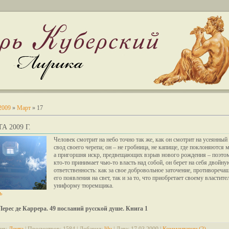
2009
»
Март
»
17
А 2009 Г.
Человек смотрит на небо точно так же, как он смотрит на усеянный
свод своего черепа; он – не гробница, не капище, где поклоняются 
а пригоршня искр, предвещающих взрыв нового рождения – поэтом
кто-то принимает чью-то власть над собой, он берет на себя двойну
ответственность: как за свое добровольное заточение, противореча
его появления на свет, так и за то, что приобретает своему властит
униформу тюремщика.
ь
Перес де Каррера. 49 посланий русской душе. Книга 1