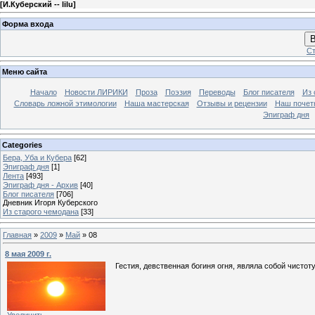
[
И.Куберский -- lilu
]
Форма входа
В
Ст
Меню сайта
Начало
Новости ЛИРИКИ
Проза
Поэзия
Переводы
Блог писателя
Из 
Словарь ложной этимологии
Наша мастерская
Отзывы и рецензии
Наш почет
Эпиграф дня
Categories
Бера, Уба и Кубера
[62]
Эпиграф дня
[1]
Лента
[493]
Эпиграф дня - Архив
[40]
Блог писателя
[706]
Дневник Игоря Куберского
Из старого чемодана
[33]
Главная
»
2009
»
Май
»
08
8 мая 2009 г.
Гестия, девственная богиня огня, являла собой чистот