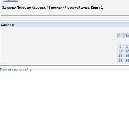
Увеличить
Эдуардо Перес де Каррера. 49 посланий русской душе. Книга 1
Calendar
Пн
Вт
4
5
11
12
18
19
25
26
Полная версия сайта