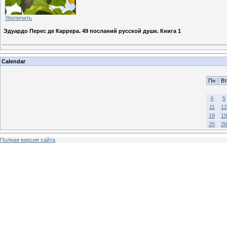
Увеличить
Эдуардо Перес де Каррера. 49 посланий русской душе. Книга 1
Calendar
Пн
Вт
4
5
11
12
18
19
25
26
Полная версия сайта