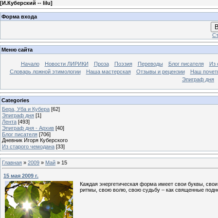
[
И.Куберский -- lilu
]
Форма входа
В
Ст
Меню сайта
Начало
Новости ЛИРИКИ
Проза
Поэзия
Переводы
Блог писателя
Из 
Словарь ложной этимологии
Наша мастерская
Отзывы и рецензии
Наш почет
Эпиграф дня
Categories
Бера, Уба и Кубера
[62]
Эпиграф дня
[1]
Лента
[493]
Эпиграф дня - Архив
[40]
Блог писателя
[706]
Дневник Игоря Куберского
Из старого чемодана
[33]
Главная
»
2009
»
Май
»
15
15 мая 2009 г.
Каждая энергетическая форма имеет свои буквы, свои 
ритмы, свою волю, свою судьбу – как священные подн