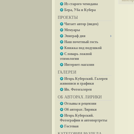
Категор
Из старого чемодана
Бера, Уба и Кубера
ПРОЕКТЫ
Читает автор (видео)
Мемуары
Эпиграф дня
Наш почетный гость
Книжка под подушкой
Словарь ложной
этимологии
Интернет-магазин
ГАЛЕРЕИ
Игорь Куберский. Галерея
живописи и графики
lilu. Фотогалерея
ОБ АВТОРАХ ЛИРИКИ
Отзывы и рецензии
Об авторах Лирики
Игорь Куберский.
Фотографии и автопортреты
Гостевая
КАТЕГОРИИ РАЗДЕЛА