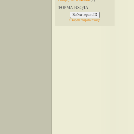
Ричард Бах Иллюзии
(1)
ФОРМА ВХОДА
Войти через uID
Старая форма входа