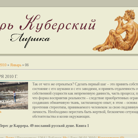
2010
»
Январь
»
06
Я 2010 Г.
Так от чего же отрекаться? Сделать первый шаг – это принять собс
состояние с его шумами и с его заводями, и принять отдаленность о
собственной сущности как непременную данность, часть процесса; п
что форма восприятия реальности – следствие приобретенных огра
создавших обманчивую ткань, застилающую опыт; в этом – основа
прочтения стереотипа, принимаемого человеком за свою подлинну
ь
личность. Необходимо перестать быть жертвой, бесконечно сетующ
обстоятельства и козни окружающих.
Перес де Каррера. 49 посланий русской душе. Книга 1