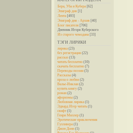
Бера, Уба и Кубера
[62]
Эпиграф дня
[1]
Лента
[493]
Эпиграф дня - Архив
[40]
Блог писателя
[706]
Дневник Игоря Куберского
Из старого чемодана
[33]
ТЭГИ ЛИРИКИ
лирика
(23)
без регистрации
(22)
рассказ
(13)
читать бесплатно
(10)
скачать бесплатно
(7)
Переводы поэзии
(5)
Рассказы
(4)
проза о любви
(2)
Валье-Инклан
(2)
купить книгу
(2)
роман
(2)
афоризмы
(2)
Любовная лирика
(1)
Эдвард Игер читать
(1)
свифт
(1)
Генри Миллер
(1)
Эротические приключения
Гулливера
(1)
Джон Донн
(1)