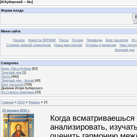
[
И.Куберский -- lilu
]
Форма входа
В
Ст
Меню сайта
Начало
Новости ЛИРИКИ
Проза
Поэзия
Переводы
Блог писателя
Из 
Словарь ложной этимологии
Наша мастерская
Отзывы и рецензии
Наш почет
Эпиграф дня
Categories
Бера, Уба и Кубера
[62]
Эпиграф дня
[1]
Лента
[493]
Эпиграф дня - Архив
[40]
Блог писателя
[706]
Дневник Игоря Куберского
Из старого чемодана
[33]
Главная
»
2010
»
Январь
»
23
23 января 2010 г.
Когда всматриваешься 
анализировать, изучат
оценить гармонию меж