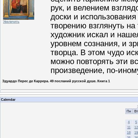
рук, и велением взгляд
доски и использования 
Увеличить
творению взглянуть на 
художник искал и наше
уровнем сознания, и з
творца. В этом чудо ис
можно повторять эти вс
произведение, по-ином
Эдуардо Перес де Каррера. 49 посланий русской душе. Книга 1
Calendar
Пн
Вт
4
5
11
12
18
19
25
26