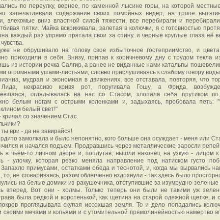
ались по переулку, вернее, по каменной лысине горы, на которой местны
но запечатлевали содержание своих помойных ведер, на тропе вытяги
 и, влекомые вниз властной силой тяжести, все перебирали и перебирали
тбивая пятки. Майка вскрикивала, залетая в колючки, я с готовностью протя
 она каждый раз упрямо прятала свои за спину, и черные круглые глаза её 
чувства.
уже не обрушивало на голову свое избыточное гостеприимство, и цвета
но приходили в себя. Внизу, припав к коричневому дну с трудом текла и
ишь из истории речка Салгир, а ранее не виданные нами катальпы пошевели
ми огромными ушами-листьями, словно прислушиваясь к слабому говору воды
ианна, мудрая и экономная в движениях, все отставала, повторяя, что то
 Лида, некрасиво кривя рот, поругивала Гошу, а Фрида, возбужд
невшаяся, оглядывалась на нас со Стасом, хлопала себя прутиком по
жно белым ногам с острыми коленками и, задыхаясь, пробовала петь: 
клином белый свет!"
 - кричал со значением Стас.
альчики?
 ты ври - да не завирайся!
рдито замолкала и было непонятно, кого больше она осуждает - меня или Ст
нчился и начался подъем. Продравшись через металлические заросли репей
ь в чьем-то личном дворе и, поплутав, вышли наконец на узкую - лицом к
сь - улочку, которая резко меняла направление под натиском густо по
 Запахло примусами, остатками обеда и теснотой, и, когда мы вырвались на
, то, не сговариваясь, разом облегченно вздохнули - так здесь было просторно
улись на белые домики из ракушечника, отступившие за изумрудно-зеленые 
сь вперед. Вот они - холмы. Только теперь они были не такими уж зелен
трава была редкой и коротенькой, как щетина на старой одежной щетке, и с
покров проглядывала скупая иссохшая земля. То и дело попадались колюч
 своими мечами и копьями и с утомительной прямолинейностью намертво в