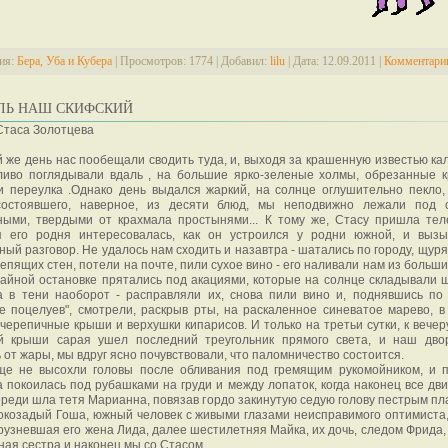
ия:
Бера, Уба и Кубера
|
Просмотров:
1774
|
Добавил:
lilu
|
Дата:
12.09.2011
|
Комментарии
ЛЬ НАШ СКИФСКИЙ
Стаса Золотцева
 же день нас пообещали сводить туда, и, выходя за крашенную известью кал
ливо поглядывали вдаль , на большие ярко-зеленые холмы, обрезанные 
и переулка .Однако день выдался жаркий, на солнце оглушительно пекло,
состоявшего, наверное, из десяти блюд, мы неподвижно лежали под 
ными, твердыми от крахмала простынями... К тому же, Стасу пришла тел
я его родня интересовалась, как он устроился у родни южной, и выз
ый разговор. Не удалось нам сходить и назавтра - шатались по городу, щуря
епящих стен, потели на почте, пили сухое вино - его наливали нам из больши
айной остановке прятались под акациями, которые на солнце складывали 
 а в тени наоборот - расправляли их, снова пили вино и, поднявшись по
е поцелуев", смотрели, раскрыв рты, на раскаленное синеватое марево, в
черепичные крыши и верхушки кипарисов. И только на третьи сутки, к вечеру
й крыши сарая ушел последний треугольник прямого света, и наш дво
 от жары, мы вдруг ясно почувствовали, что паломничество состоится.
ще не высохли головы после обливания под гремящим рукомойником, и 
 покоилась под рубашками на груди и между лопаток, когда наконец все дви
ереди шла тетя Марианна, повязав гордо закинутую седую голову пестрым пла
козадый Гоша, южный человек с живыми глазами неисправимого оптимиста,
рузневшая его жена Лида, далее шестилетняя Майка, их дочь, следом Фрида,
ая сестра и наконец мы со Стасом.