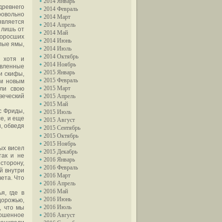
2014 Январь
древнего
2014 Февраль
овольно
2014 Март
вляется
2014 Апрель
 лишь от
2014 Май
поросших
2014 Июнь
глые ямы,
2014 Июль
2014 Октябрь
 хотя и
2014 Ноябрь
вленные
2015 Январь
и скифы,
2015 Февраль
ем новым
2015 Март
ли свою
овеческий
2015 Апрель
2015 Май
с Фриды,
2015 Июль
е, и еще
2015 Август
, обведя
2015 Сентябрь
2015 Октябрь
2015 Ноябрь
ых висел
2015 Декабрь
так и не
2016 Январь
сторону,
2016 Февраль
й внутри
2016 Март
ета. Что
2016 Апрель
2016 Май
я, где в
2016 Июнь
дорожью,
2016 Июль
, что мы
ошенное
2016 Август