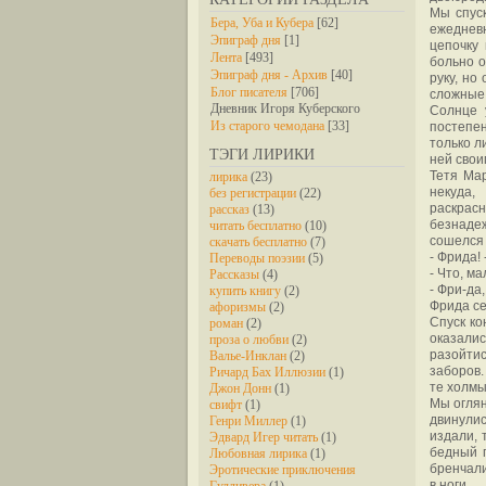
Мы спуск
Бера, Уба и Кубера
[62]
ежеднев
Эпиграф дня
[1]
цепочку
Лента
[493]
больно о
Эпиграф дня - Архив
[40]
руку, но
Блог писателя
[706]
сложные 
Дневник Игоря Куберского
Солнце 
Из старого чемодана
[33]
постепен
только л
ТЭГИ ЛИРИКИ
ней свои
Тетя Мар
лирика
(23)
некуда,
без регистрации
(22)
раскрас
рассказ
(13)
безнаде
читать бесплатно
(10)
сошелся 
скачать бесплатно
(7)
- Фрида!
Переводы поэзии
(5)
- Что, м
Рассказы
(4)
- Фри-да,
купить книгу
(2)
Фрида се
афоризмы
(2)
Спуск ко
роман
(2)
оказалис
проза о любви
(2)
разойти
Валье-Инклан
(2)
заборов.
Ричард Бах Иллюзии
(1)
те холмы
Джон Донн
(1)
Мы оглян
свифт
(1)
двинули
Генри Миллер
(1)
издали, 
Эдвард Игер читать
(1)
бедный 
Любовная лирика
(1)
бренчали
Эротические приключения
в ноги.