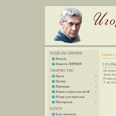
РАЗДЕЛЫ ЛИРИКИ
Главная
»
Начало
Новости ЛИРИКИ
LILUВЫ
ТВОРЧЕСТВО
Не атеист
Зачем без
Проза
И веры р
Поэзия
У нас на 
Переводы
Книги и игры для детей
Юмор для взрослых
Мастерская
БЛОГИ
Блог писателя