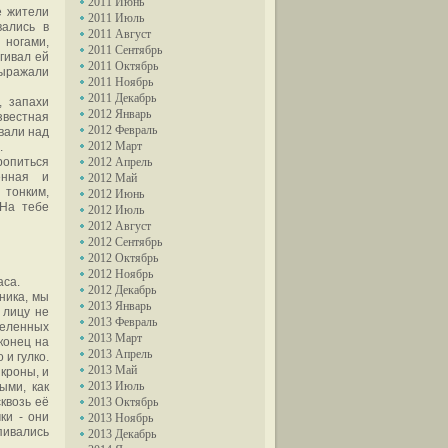
2011 Июнь
е жители
2011 Июль
вались в
2011 Август
 ногами,
2011 Сентябрь
гивал ей
2011 Октябрь
выражали
2011 Ноябрь
2011 Декабрь
, запахи
2012 Январь
звестная
2012 Февраль
вали над
2012 Март
.
ропиться
2012 Апрель
енная и
2012 Май
 тонким,
2012 Июнь
"На тебе
2012 Июль
2012 Август
2012 Сентябрь
2012 Октябрь
2012 Ноябрь
аса.
2012 Декабрь
ника, мы
2013 Январь
 лицу не
2013 Февраль
беленных
2013 Март
конец на
2013 Апрель
 и гулко.
2013 Май
кроны, и
2013 Июль
ыми, как
квозь её
2013 Октябрь
ки - они
2013 Ноябрь
пивались
2013 Декабрь