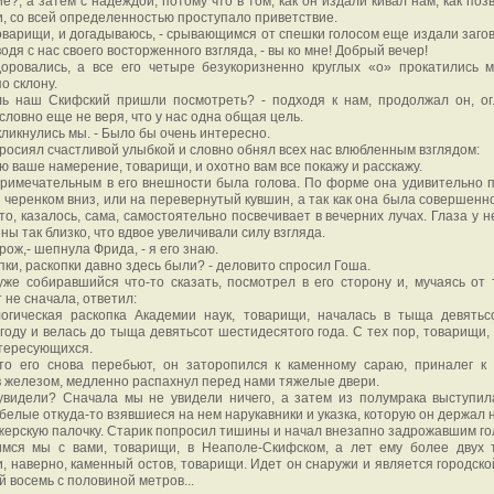
е?, а затем с надеждой, потому что в том, как он издали кивал нам, как по
и, со всей определенностью проступало приветствие.
товарищи, и догадываюсь, - срывающимся от спешки голосом еще издали загов
водя с нас своего восторженного взгляда, - вы ко мне! Добрый вечер!
оровались, а все его четыре безукоризненно круглых «о» прокатились 
о склону.
ль наш Скифский пришли посмотреть? - подходя к нам, продолжал он, о
 словно еще не веря, что у нас одна общая цель.
откликнулись мы. - Было бы очень интересно.
росиял счастливой улыбкой и словно обнял всех нас влюбленным взглядом:
ю ваше намерение, товарищи, и охотно вам все покажу и расскажу.
римечательным в его внешности была голова. По форме она удивительно 
, черенком вниз, или на перевернутый кувшин, а так как она была совершенн
 то, казалось, сама, самостоятельно посвечивает в вечерних лучах. Глаза у 
ны так близко, что вдвое увеличивали силу взгляда.
орож,- шепнула Фрида, - я его знаю.
опки, раскопки давно здесь были? - деловито спросил Гоша.
уже собиравшийся что-то сказать, посмотрел в его сторону и, мучаясь от т
 не сначала, ответил:
логическая раскопка Академии наук, товарищи, началась в тыща девятьс
году и велась до тыща девятьсот шестидесятого года. С тех пор, товарищи, 
тересующихся.
что его снова перебьют, он заторопился к каменному сараю, приналег к 
 железом, медленно распахнул перед нами тяжелые двери.
увидели? Сначала мы не увидели ничего, а затем из полумрака выступил
 белые откуда-то взявшиеся на нем нарукавники и указка, которую он держал 
жерскую палочку. Старик попросил тишины и начал внезапно задрожавшим го
имся мы с вами, товарищи, в Неаполе-Скифском, а лет ему более двух
, наверно, каменный остов, товарищи. Идет он снаружи и является городско
 восемь с половиной метров...