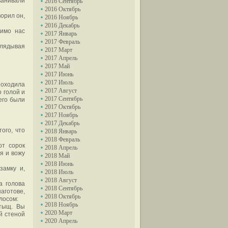
званивали
2016 Сентябрь
2016 Октябрь
орил он,
2016 Ноябрь
2016 Декабрь
мимо нас
2017 Январь
2017 Февраль
глядывая
2017 Март
2017 Апрель
2017 Май
2017 Июнь
2017 Июль
походила
2017 Август
о голой и
2017 Сентябрь
него были
2017 Октябрь
2017 Ноябрь
2017 Декабрь
ого, что
2018 Январь
2018 Февраль
от сорок
2018 Апрель
я и вожу
2018 Май
2018 Июнь
замку и,
2018 Июль
2018 Август
а голова
2018 Сентябрь
наготове,
2018 Октябрь
лосом:
2018 Ноябрь
 тыщ. Вы
2020 Март
й стеной
2020 Апрель