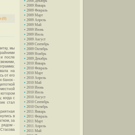
2008 Декабрь
2009 Январь
2009 Февраль
2009 Март
 (0)
2009 Апрель
2009 Май
2009 Июнь
2009 Июль
2009 Август
2009 Сентябрь
итку, мы
2009 Октябрь
крайними
2009 Ноябрь
 и после
2009 Декабрь
свежими,
2010 Январь
еграмма:
2010 Февраль
ывала на
2010 Март
сь от его
2010 Апрель
х банок -
2010 Май
щепоткой
2010 Июнь
 местной
2010 Июль
 котором
2010 Август
, когда с
2010 Сентябрь
рик стал
2010 Октябрь
приятная
2011 Январь
нулись в
2011 Февраль
тком, за
2011 Март
 рядом -
2011 Апрель
 Стасова
2011 Май