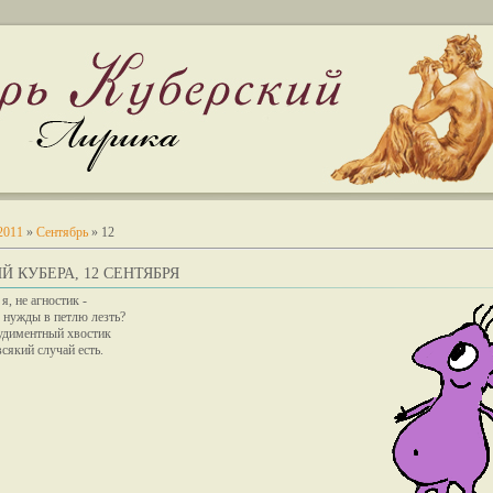
2011
»
Сентябрь
»
12
Й КУБЕРА, 12 СЕНТЯБРЯ
 я, не агностик -
 нужды в петлю лезть?
удиментный хвостик
всякий случай есть.