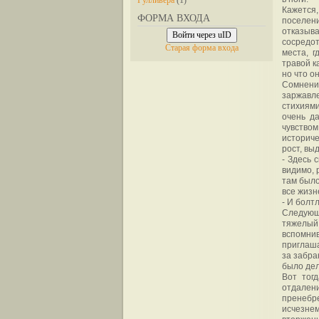
Гулливера
(1)
Кажется,
ФОРМА ВХОДА
поселен
отказыв
Войти через uID
сосредот
Старая форма входа
места, г
травой к
но что о
Сомнени
заржавл
стихиями
очень д
чувство
историче
рост, вы
- Здесь 
видимо, 
там было
все жизн
- И болт
Следующ
тяжелый
вспомнив
приглаша
за забра
было де
Вот тогд
отдалени
пренебре
исчезне