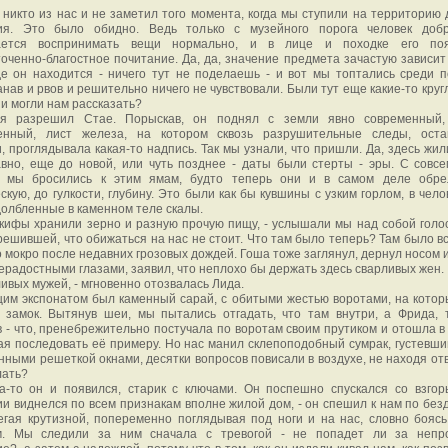
 никто из нас и не заметил того момента, когда мы ступили на территорию 
ия. Это было обидно. Ведь только с музейного порога человек добр
ается воспринимать вещи нормально, и в лице и походке его поя
оченно-благостное почитание. Да, да, значение предмета зачастую зависит
де он находится - ничего тут не поделаешь - и вот мы топтались среди 
анав и рвов и решительно ничего не чувствовали. Были тут еще какие-то кру
ни могли нам рассказать?
я разрешил Стае. Порыскав, он поднял с земли явно современный,
енный, лист железа, на котором сквозь разрушительные следы, оста
, проглядывала какая-то надпись. Так мы узнали, что пришли. Да, здесь жил
авно, еще до новой, или чуть позднее - даты были стерты - эры. С совс
м мы бросились к этим ямам, будто теперь они и в самом деле обре
скую, до гулкости, глубину. Это были как бы кувшины с узким горлом, в чел
долбленные в каменном теле скалы.
скифы хранили зерно и разную прочую пищу, - услышали мы над собой голо
решившей, что обижаться на нас не стоит. Что там было теперь? Там было вс
 мокро после недавних грозовых дождей. Гоша тоже заглянул, дернул носом и
ерадостными глазами, заявил, что неплохо бы держать здесь сварливых жен.
ливых мужей, - мгновенно отозвалась Лида.
им экспонатом был каменный сарай, с обитыми жестью воротами, на котор
 замок. Вытянув шеи, мы пытались отгадать, что там внутри, а Фрида, 
 - что, пренебрежительно постучала по воротам своим прутиком и отошла в 
я последовать её примеру. Но нас манил склепоподобный сумрак, густевши
нными решеткой окнами, десятки вопросов повисали в воздухе, не находя отв
лать?
а-то он и появился, старик с ключами. Он поспешно спускался со взгорь
и виднелся по всем признакам вполне жилой дом, - он спешил к нам по без
гая крутизной, попеременно поглядывая под ноги и на нас, словно боясь
м. Мы следили за ним сначала с тревогой - не попадет ли за непр