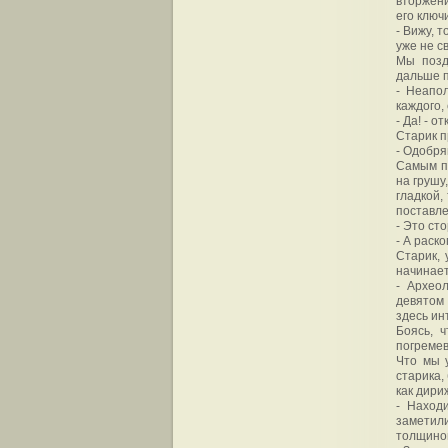
вторжени
его ключ
- Вижу, 
уже не с
Мы позд
дальше п
- Неапо
каждого,
- Да! - 
Старик п
- Одобря
Самым п
на грушу
гладкой,
поставле
- Это ст
- А раск
Старик, 
начинает
- Архео
девятом 
здесь ин
Боясь, 
погремев
Что мы 
старика,
как дири
- Наход
заметили
толщиной