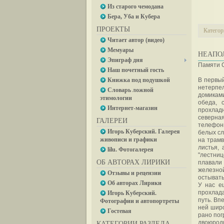
Из старого чемодана
Бера, Уба и Кубера
ПРОЕКТЫ
Категор
Читает автор (видео)
Мемуары
НЕАПО
Эпиграф дня
Памяти 
Наш почетный гость
Книжка под подушкой
В первый
нетерпе
Словарь ложной
домикам
этимологии
обеда, 
Интернет-магазин
прохлад
северна
ГАЛЕРЕИ
телефонн
Игорь Куберский. Галерея
белых сл
живописи и графики
на трамв
листья,
lilu. Фотогалерея
"лестниц
ОБ АВТОРАХ ЛИРИКИ
плавали 
железно
Отзывы и рецензии
остывать
Об авторах Лирики
У нас е
прохлада
Игорь Куберский.
путь. Вп
Фотографии и автопортреты
ней широ
Гостевая
рано пог
двоюродн
КАТЕГОРИИ РАЗДЕЛА