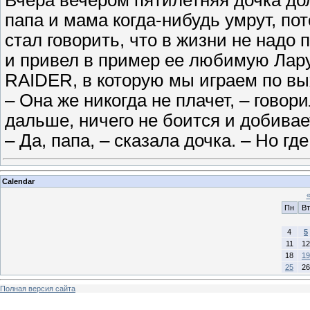
Вчера вечером пятилетняя дочка дол
папа и мама когда-нибудь умрут, пот
стал говорить, что в жизни не надо
и привел в пример ее любимую Лар
RAIDER, в которую мы играем по в
– Она же никогда не плачет, – говори
дальше, ничего не боится и добива
– Да, папа, – сказала дочка. – Но г
Calendar
Пн
Вт
4
5
11
12
18
19
25
26
Полная версия сайта