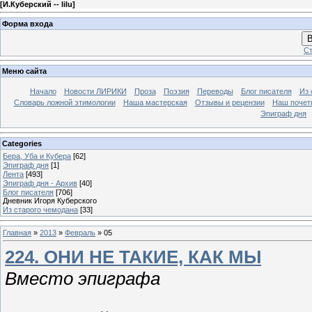
[
И.Куберский -- lilu
]
Форма входа
В
Ст
Меню сайта
Начало
Новости ЛИРИКИ
Проза
Поэзия
Переводы
Блог писателя
Из 
Словарь ложной этимологии
Наша мастерская
Отзывы и рецензии
Наш почет
Эпиграф дня
Categories
Бера, Уба и Кубера
[62]
Эпиграф дня
[1]
Лента
[493]
Эпиграф дня - Архив
[40]
Блог писателя
[706]
Дневник Игоря Куберского
Из старого чемодана
[33]
Главная
»
2013
»
Февраль
»
05
224. ОНИ НЕ ТАКИЕ, КАК МЫ
Вместо эпиграфа