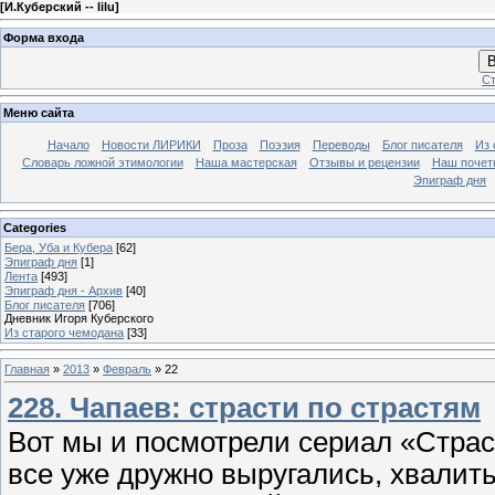
[
И.Куберский -- lilu
]
Форма входа
В
Ст
Меню сайта
Начало
Новости ЛИРИКИ
Проза
Поэзия
Переводы
Блог писателя
Из 
Словарь ложной этимологии
Наша мастерская
Отзывы и рецензии
Наш почет
Эпиграф дня
Categories
Бера, Уба и Кубера
[62]
Эпиграф дня
[1]
Лента
[493]
Эпиграф дня - Архив
[40]
Блог писателя
[706]
Дневник Игоря Куберского
Из старого чемодана
[33]
Главная
»
2013
»
Февраль
»
22
228. Чапаев: страсти по страстям
Вот мы и посмотрели сериал «Страст
все уже дружно выругались, хвалить