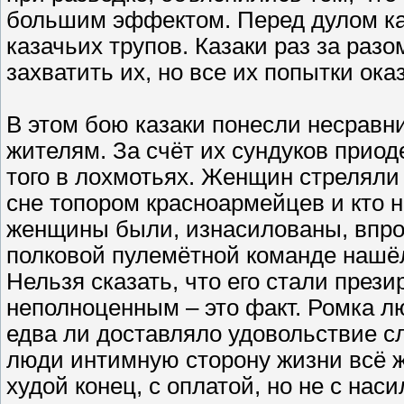
большим эффектом. Перед дулом каж
казачьих трупов. Казаки раз за разо
захватить их, но все их попытки ок
В этом бою казаки понесли несравн
жителям. За счёт их сундуков приод
того в лохмотьях. Женщин стреляли 
сне топором красноармейцев и кто н
женщины были, изнасилованы, впроч
полковой пулемётной команде нашёл
Нельзя сказать, что его стали презир
неполноценным – это факт. Ромка л
едва ли доставляло удовольствие с
люди интимную сторону жизни всё ж
худой конец, с оплатой, но не с нас