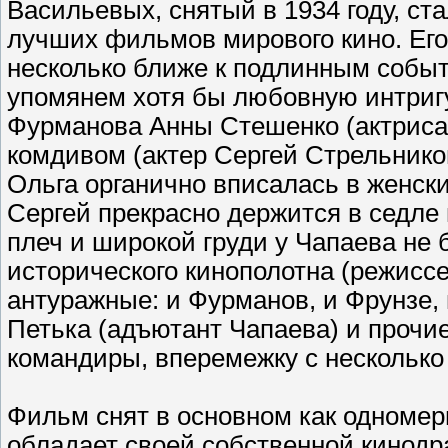
Васильевых, снятый в 1934 году, с
лучших фильмов мирового кино. Ег
несколько ближе к подлинным собы
упомянем хотя бы любовную интриг
Фурманова Анны Стешенко (актриса
комдивом (актер Сергей Стрельников
Ольга органично вписалась в женск
Сергей прекрасно держится в седле
плеч и широкой груди у Чапаева не 
исторического кинополотна (режиссе
антуражные: и Фурманов, и Фрунзе, 
Петька (адъютант Чапаева) и прочи
командиры, вперемежку с нескольк
Фильм снят в основном как одномер
обладает своей собственной кинод