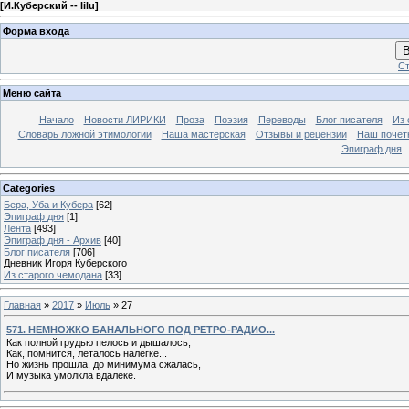
[
И.Куберский -- lilu
]
Форма входа
В
Ст
Меню сайта
Начало
Новости ЛИРИКИ
Проза
Поэзия
Переводы
Блог писателя
Из 
Словарь ложной этимологии
Наша мастерская
Отзывы и рецензии
Наш почет
Эпиграф дня
Categories
Бера, Уба и Кубера
[62]
Эпиграф дня
[1]
Лента
[493]
Эпиграф дня - Архив
[40]
Блог писателя
[706]
Дневник Игоря Куберского
Из старого чемодана
[33]
Главная
»
2017
»
Июль
»
27
571. НЕМНОЖКО БАНАЛЬНОГО ПОД РЕТРО-РАДИО...
Как полной грудью пелось и дышалось,
Как, помнится, леталось налегке...
Но жизнь прошла, до минимума сжалась,
И музыка умолкла вдалеке.