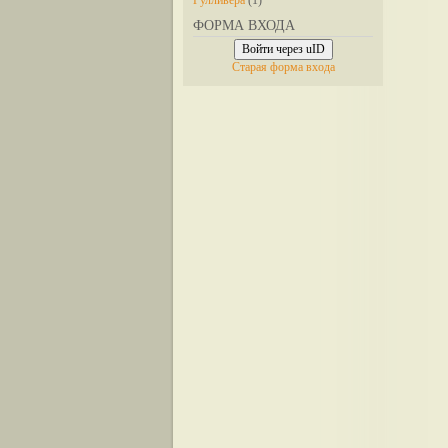
Гулливера
(1)
ФОРМА ВХОДА
Войти через uID
Старая форма входа