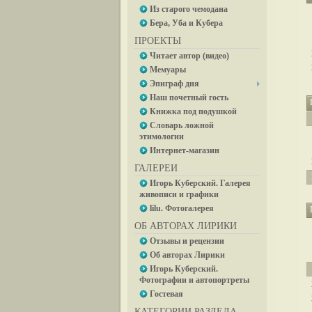
Из старого чемодана
Бера, Уба и Кубера
ПРОЕКТЫ
Читает автор (видео)
Мемуары
Эпиграф дня
Наш почетный гость
Книжка под подушкой
Словарь ложной
этимологии
Интернет-магазин
ГАЛЕРЕИ
Игорь Куберский. Галерея
живописи и графики
lilu. Фотогалерея
ОБ АВТОРАХ ЛИРИКИ
Отзывы и рецензии
Об авторах Лирики
Игорь Куберский.
Фотографии и автопортреты
Гостевая
КАТЕГОРИИ РАЗДЕЛА