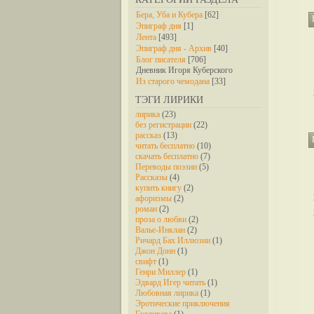
Бера, Уба и Кубера
[62]
Эпиграф дня
[1]
Лента
[493]
Эпиграф дня - Архив
[40]
Блог писателя
[706]
Дневник Игоря Куберского
Из старого чемодана
[33]
ТЭГИ ЛИРИКИ
лирика
(23)
без регистрации
(22)
рассказ
(13)
читать бесплатно
(10)
скачать бесплатно
(7)
Переводы поэзии
(5)
Рассказы
(4)
купить книгу
(2)
афоризмы
(2)
роман
(2)
проза о любви
(2)
Валье-Инклан
(2)
Ричард Бах Иллюзии
(1)
Джон Донн
(1)
свифт
(1)
Генри Миллер
(1)
Эдвард Игер читать
(1)
Любовная лирика
(1)
Эротические приключения