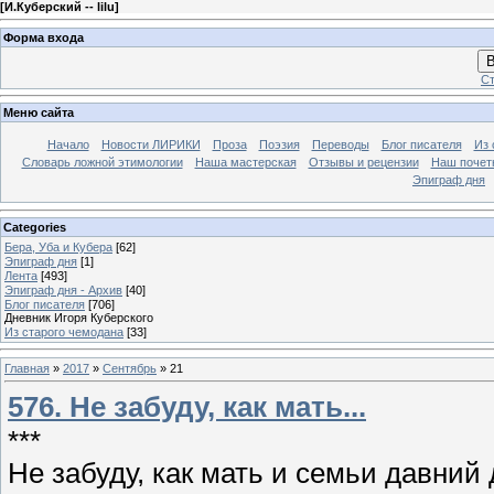
[
И.Куберский -- lilu
]
Форма входа
В
Ст
Меню сайта
Начало
Новости ЛИРИКИ
Проза
Поэзия
Переводы
Блог писателя
Из 
Словарь ложной этимологии
Наша мастерская
Отзывы и рецензии
Наш почет
Эпиграф дня
Categories
Бера, Уба и Кубера
[62]
Эпиграф дня
[1]
Лента
[493]
Эпиграф дня - Архив
[40]
Блог писателя
[706]
Дневник Игоря Куберского
Из старого чемодана
[33]
Главная
»
2017
»
Сентябрь
»
21
576. Не забуду, как мать...
***
Не забуду, как мать и семьи давний 