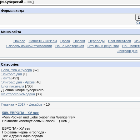
[
И.Куберский -- lilu
]
Форма входа
В
Ст
Меню сайта
Начало
Новости ЛИРИКИ
Проза
Поэзия
Переводы
Блог писателя
Из 
Словарь ложной этимологии
Наша мастерская
Отзывы и рецензии
Наш почет
Эпиграф дня
Categories
Бера, Уба и Кубера
[62]
Эпиграф дня
[1]
Лента
[493]
Эпиграф дня - Архив
[40]
Блог писателя
[706]
Дневник Игоря Куберского
Из старого чемодана
[33]
Главная
»
2017
»
Декабрь
»
10
589. ЕВРОПА - XV век
«Von Pocken und Liebe bleiben nur Wenige frei»
Немногие избегнут оспы и любви – ( нем.)
ЕВРОПА - XV век
Но равны чернь и господа -
Тех и других одна порода.
Их не минует оспа... да