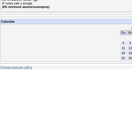
И чума уже у входа.
(Из песенок миннезингеров)
Calendar
Пн
Вт
4
5
11
12
18
19
25
26
Полная версия сайта