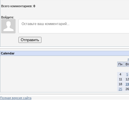
Всего комментариев
:
0
Войдите:
Отправить
Calendar
Пн
Вт
4
5
11
12
18
19
25
26
Полная версия сайта