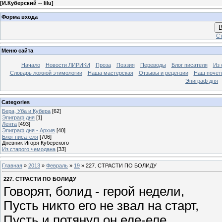
[
И.Куберский -- lilu
]
Форма входа
В
Ст
Меню сайта
Начало
Новости ЛИРИКИ
Проза
Поэзия
Переводы
Блог писателя
Из 
Словарь ложной этимологии
Наша мастерская
Отзывы и рецензии
Наш почет
Эпиграф дня
Categories
Бера, Уба и Кубера
[62]
Эпиграф дня
[1]
Лента
[493]
Эпиграф дня - Архив
[40]
Блог писателя
[706]
Дневник Игоря Куберского
Из старого чемодана
[33]
Главная
»
2013
»
Февраль
»
19
» 227. СТРАСТИ ПО БОЛИДУ
227. СТРАСТИ ПО БОЛИДУ
Говорят, болид - герой недели,
Пусть никто его не звал на старт,
Пусть и потянул он еле-еле