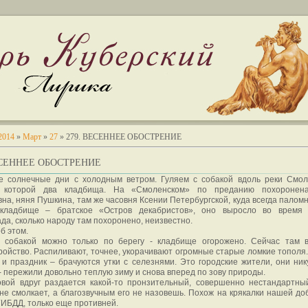
2014
»
Март
»
27
» 279. ВЕСЕННЕЕ ОБОСТРЕНИЕ
ЕСЕННЕЕ ОБОСТРЕНИЕ
е солнечные дни с холодным ветром. Гуляем с собакой вдоль реки Смол
 которой два кладбища. На «Смоленском» по преданию похоронен
на, няня Пушкина, там же часовня Ксении Петербургской, куда всегда паломн
кладбище – братское «Остров декабристов», оно выросло во время 
да, сколько народу там похоронено, неизвестно.
об этом.
с собакой можно только по берегу - кладбище огорожено. Сейчас там 
ройство. Распиливают, точнее, укорачивают огромные старые ломкие тополя.
 и праздник – брачуются утки с селезнями. Это городские жители, они ник
- пережили довольно теплую зиму и снова вперед по зову природы.
овой вдруг раздается какой-то пронзительный, совершенно нестандартны
 не смолкает, а благозвучным его не назовешь. Похож на крякалки нашей до
ИБДД, только еще противней.