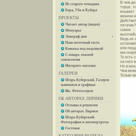
В чем де
Из старого чемодана
торце, т
Бера, Уба и Кубера
взывает
женихи и
ПРОЕКТЫ
Действит
Читает автор (видео)
пятачке?
самое -
Мемуары
высочай
Эпиграф дня
Ведь их 
Наш почетный гость
останавл
или пицц
Книжка под подушкой
как сна
Словарь ложной
То есть 
этимологии
на него 
Интернет-магазин
Но в кон
Чем мож
ГАЛЕРЕИ
Только в
Игорь Куберский. Галерея
живописи и графики
lilu. Фотогалерея
ОБ АВТОРАХ ЛИРИКИ
Отзывы и рецензии
Об авторах Лирики
Игорь Куберский.
Фотографии и автопортреты
Гостевая
КАТЕГОРИИ РАЗДЕЛА