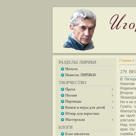
Главная
»
РАЗДЕЛЫ ЛИРИКИ
Начало
279. В
Новости ЛИРИКИ
В Питер
ТВОРЧЕСТВО
берегам
Родионов
Проза
Второе 
Поэзия
Ленингра
Переводы
Но я не 
Гулять 
Книги и игры для детей
благоуст
Юмор для взрослых
же гвалт
Мастерская
улетали 
Над гол
БЛОГИ
крик. Он
Блог писателя
службы Г