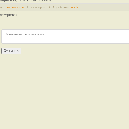
Смирновой, фото Н. Потопаевой
ия
:
Блог писателя
|
Просмотров
: 1433 |
Добавил
:
jurich
ментариев
:
0
Отправить