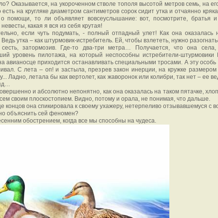
ло? Оказывается, на укороченном стволе тополя высотой метров семь, на ег
о есть на кругляке диаметром сантиметров сорок сидит утка и отчаянно кряка
 о помощи, то ли объявляет вовсеуслышание: вот, посмотрите, братья и
 невесты, какая я вся из себя крутая!
ельно, если чуть подумать, - полный отпадный улет! Как она оказалась 
 Ведь утка – как штурмовик-истребитель. Ей, чтобы взлететь, нужно разогнать
 сесть, затормозив. Где-то два-три метра… Получается, что она села,
ший уровень пилотажа, на который неспособны истребители-штурмовики
на авианосце приходится останавливать специальными тросами. А эту особь 
ивал. С лета – оп! и застыла, презрев закон инерции, на кружке размером
у... Ладно, летала бы как вертолет, как жаворонок или колибри, так нет – ее ве
ряд…
совершенно и абсолютно непонятно, как она оказалась на таком пятачке, хло
всем своим плоскостопием. Видно, потому и орала, не понимая, что дальше.
це концов она спикировала к своему ухажеру, нетерпеливо отзывавшемуся с в
но объяснить сей феномен?
есенним обострением, когда все мы способны на чудеса.