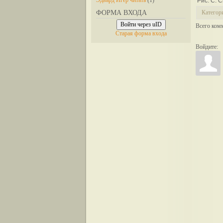
Эдвард Игер читать
(1)
Рис. С. 
ФОРМА ВХОДА
Категор
Войти через uID
Всего ком
Старая форма входа
Войдите: