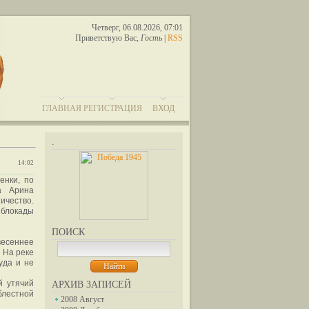
Четверг, 06.08.2026, 07:01
Приветствую Вас
,
Гость
|
RSS
ГЛАВНАЯ
РЕГИСТРАЦИЯ
ВХОД
.
14:02
енки, по
а Арина
ичество.
блокады
ПОИСК
весеннее
 На реке
уда и не
й утячий
АРХИВ ЗАПИСЕЙ
блестной
2008 Август