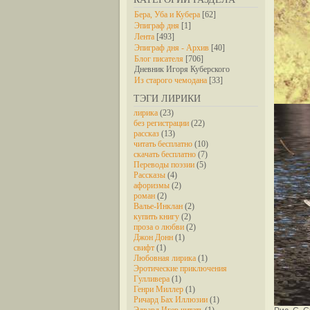
Бера, Уба и Кубера
[62]
Эпиграф дня
[1]
Лента
[493]
Эпиграф дня - Архив
[40]
Блог писателя
[706]
Дневник Игоря Куберского
Из старого чемодана
[33]
ТЭГИ ЛИРИКИ
лирика
(23)
без регистрации
(22)
рассказ
(13)
читать бесплатно
(10)
скачать бесплатно
(7)
Переводы поэзии
(5)
Рассказы
(4)
афоризмы
(2)
роман
(2)
Валье-Инклан
(2)
купить книгу
(2)
проза о любви
(2)
Джон Донн
(1)
свифт
(1)
Любовная лирика
(1)
Эротические приключения
Гулливера
(1)
Генри Миллер
(1)
Ричард Бах Иллюзии
(1)