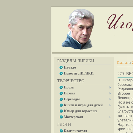
РАЗДЕЛЫ ЛИРИКИ
Главная
»
Начало
Новости ЛИРИКИ
279. В
В Питер
ТВОРЧЕСТВО
берегам
Проза
Родионов
Поэзия
Второе 
Ленингра
Переводы
Но я не 
Книги и игры для детей
Гулять 
Юмор для взрослых
благоуст
же гвалт
Мастерская
улетали 
БЛОГИ
Над гол
крик. Он
Блог писателя