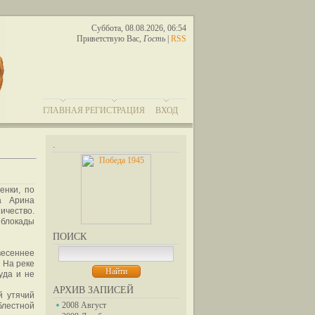
Суббота, 08.08.2026, 06:54
Приветствую Вас
,
Гость
|
RSS
ГЛАВНАЯ
РЕГИСТРАЦИЯ
ВХОД
.
енки, по
а Арина
ичество.
блокады
ПОИСК
весеннее
 На реке
уда и не
АРХИВ ЗАПИСЕЙ
й утячий
2008 Август
блестной