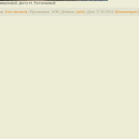
Смирновой, фото Н. Потопаевой
ия:
Блог писателя
|
Просмотров:
1436
|
Добавил:
jurich
|
Дата:
27.03.2014
|
Комментарии (