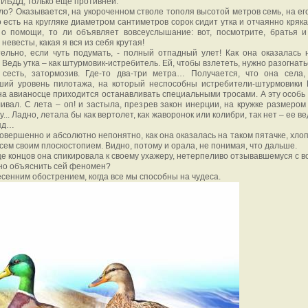
ИБДД, только еще противней.
ло? Оказывается, на укороченном стволе тополя высотой метров семь, на ег
о есть на кругляке диаметром сантиметров сорок сидит утка и отчаянно кряка
 о помощи, то ли объявляет вовсеуслышание: вот, посмотрите, братья и
 невесты, какая я вся из себя крутая!
ельно, если чуть подумать, - полный отпадный улет! Как она оказалась 
 Ведь утка – как штурмовик-истребитель. Ей, чтобы взлететь, нужно разогнать
 сесть, затормозив. Где-то два-три метра… Получается, что она села,
ший уровень пилотажа, на который неспособны истребители-штурмовики
на авианосце приходится останавливать специальными тросами. А эту особь 
ивал. С лета – оп! и застыла, презрев закон инерции, на кружке размером
у... Ладно, летала бы как вертолет, как жаворонок или колибри, так нет – ее ве
ряд…
совершенно и абсолютно непонятно, как она оказалась на таком пятачке, хло
всем своим плоскостопием. Видно, потому и орала, не понимая, что дальше.
це концов она спикировала к своему ухажеру, нетерпеливо отзывавшемуся с в
но объяснить сей феномен?
есенним обострением, когда все мы способны на чудеса.