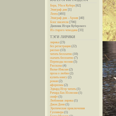
Бера, Уба и Кубера
[62]
Эпиграф дня
[1]
Лента
[493]
Эпиграф дня - Архив
[40]
Блог писателя
[706]
Дневник Игоря Куберского
Из старого чемодана
[33]
ТЭГИ ЛИРИКИ
лирика
(23)
без регистрации
(22)
рассказ
(13)
читать бесплатно
(10)
скачать бесплатно
(7)
Переводы поэзии
(5)
Рассказы
(4)
Валье-Инклан
(2)
проза о любви
(2)
купить книгу
(2)
роман
(2)
афоризмы
(2)
Эдвард Игер читать
(1)
Ричард Бах Иллюзии
(1)
свифт
(1)
Любовная лирика
(1)
Джон Донн
(1)
Эротические приключения
Гулливера
(1)