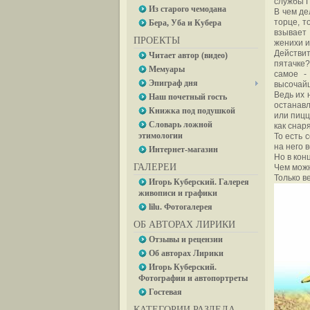
службы Г
Из старого чемодана
В чем де
торце, т
Бера, Уба и Кубера
взывает
ПРОЕКТЫ
женихи и
Действит
Читает автор (видео)
пятачке?
Мемуары
самое -
Эпиграф дня
высочай
Ведь их 
Наш почетный гость
останавл
Книжка под подушкой
или пицц
Словарь ложной
как сна
этимологии
То есть 
на него 
Интернет-магазин
Но в кон
ГАЛЕРЕИ
Чем мож
Только в
Игорь Куберский. Галерея
живописи и графики
lilu. Фотогалерея
ОБ АВТОРАХ ЛИРИКИ
Отзывы и рецензии
Об авторах Лирики
Игорь Куберский.
Фотографии и автопортреты
Гостевая
КАТЕГОРИИ РАЗДЕЛА