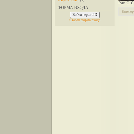
Генри Миллер
(1)
Рис. С. 
ФОРМА ВХОДА
Категор
Войти через uID
Старая форма входа