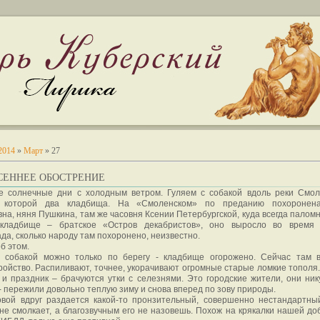
2014
»
Март
»
27
ЕСЕННЕЕ ОБОСТРЕНИЕ
е солнечные дни с холодным ветром. Гуляем с собакой вдоль реки Смол
 которой два кладбища. На «Смоленском» по преданию похоронен
на, няня Пушкина, там же часовня Ксении Петербургской, куда всегда паломн
кладбище – братское «Остров декабристов», оно выросло во время 
да, сколько народу там похоронено, неизвестно.
об этом.
с собакой можно только по берегу - кладбище огорожено. Сейчас там 
ройство. Распиливают, точнее, укорачивают огромные старые ломкие тополя.
 и праздник – брачуются утки с селезнями. Это городские жители, они ник
- пережили довольно теплую зиму и снова вперед по зову природы.
овой вдруг раздается какой-то пронзительный, совершенно нестандартны
 не смолкает, а благозвучным его не назовешь. Похож на крякалки нашей до