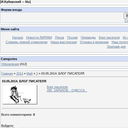
[
И.Куберский -- lilu
]
Форма входа
В
Ст
Меню сайта
Начало
Новости ЛИРИКИ
Проза
Поэзия
Переводы
Блог писателя
Из 
Словарь ложной этимологии
Наша мастерская
Отзывы и рецензии
Наш почет
Эпиграф дня
Categories
Обновления
[412]
Главная
»
2014
»
Май
»
3
» 03.05.2014. БЛОГ ПИСАТЕЛЯ
03.05.2014. БЛОГ ПИСАТЕЛЯ
Блог писателя
285. ХАРЬКОВ... ОДЕССА...
Всего комментариев
:
0
Войдите: