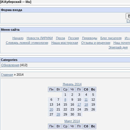
[
И.Куберский -- lilu
]
Форма входа
В
Ст
Меню сайта
Начало
Новости ЛИРИКИ
Проза
Поэзия
Переводы
Блог писателя
Из 
Словарь ложной этимологии
Наша мастерская
Отзывы и рецензии
Наш почет
Эпиграф дня
Categories
Обновления
[412]
Главная
»
2014
Январь 2014
Пн
Вт
Ср
Чт
Пт
Сб
Вс
1
2
3
4
5
6
7
8
9
10
11
12
13
14
15
16
17
18
19
20
21
22
23
24
25
26
27
28
29
30
31
Март 2014
Пн
Вт
Ср
Чт
Пт
Сб
Вс