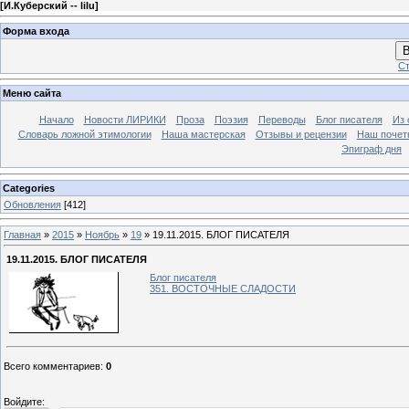
[
И.Куберский -- lilu
]
Форма входа
В
Ст
Меню сайта
Начало
Новости ЛИРИКИ
Проза
Поэзия
Переводы
Блог писателя
Из 
Словарь ложной этимологии
Наша мастерская
Отзывы и рецензии
Наш почет
Эпиграф дня
Categories
Обновления
[412]
Главная
»
2015
»
Ноябрь
»
19
» 19.11.2015. БЛОГ ПИСАТЕЛЯ
19.11.2015. БЛОГ ПИСАТЕЛЯ
Блог писателя
351. ВОСТОЧНЫЕ СЛАДОСТИ
Всего комментариев
:
0
Войдите: