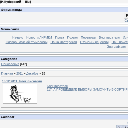
[
И.Куберский -- lilu
]
Форма входа
В
Ст
Меню сайта
Начало
Новости ЛИРИКИ
Проза
Поэзия
Переводы
Блог писателя
Из 
Словарь ложной этимологии
Наша мастерская
Отзывы и рецензии
Наш почет
Эпиграф дня
Categories
Обновления
[412]
Главная
»
2011
»
Декабрь
»
15
15.12.2011. Блог писателя
Блог писателя
117. А ПРОШЕДШИЕ ВЫБОРЫ ЗАМОЧИТЬ В СОРТИРЕ
Calendar
Пн
Вт