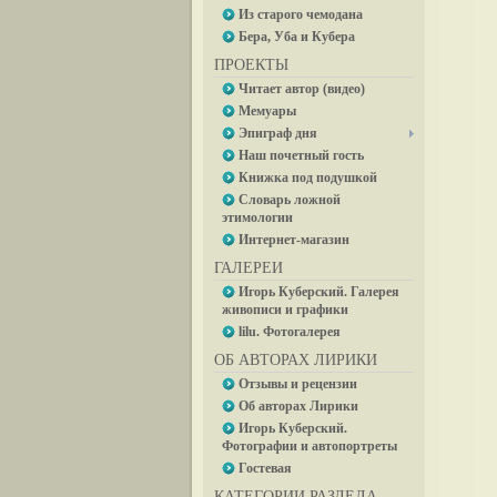
Из старого чемодана
Бера, Уба и Кубера
ПРОЕКТЫ
Читает автор (видео)
Мемуары
Эпиграф дня
Наш почетный гость
Книжка под подушкой
Словарь ложной
этимологии
Интернет-магазин
ГАЛЕРЕИ
Игорь Куберский. Галерея
живописи и графики
lilu. Фотогалерея
ОБ АВТОРАХ ЛИРИКИ
Отзывы и рецензии
Об авторах Лирики
Игорь Куберский.
Фотографии и автопортреты
Гостевая
КАТЕГОРИИ РАЗДЕЛА