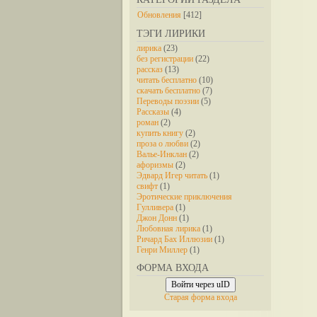
Обновления
[412]
ТЭГИ ЛИРИКИ
лирика
(23)
без регистрации
(22)
рассказ
(13)
читать бесплатно
(10)
скачать бесплатно
(7)
Переводы поэзии
(5)
Рассказы
(4)
роман
(2)
купить книгу
(2)
проза о любви
(2)
Валье-Инклан
(2)
афоризмы
(2)
Эдвард Игер читать
(1)
свифт
(1)
Эротические приключения
Гулливера
(1)
Джон Донн
(1)
Любовная лирика
(1)
Ричард Бах Иллюзии
(1)
Генри Миллер
(1)
ФОРМА ВХОДА
Войти через uID
Старая форма входа