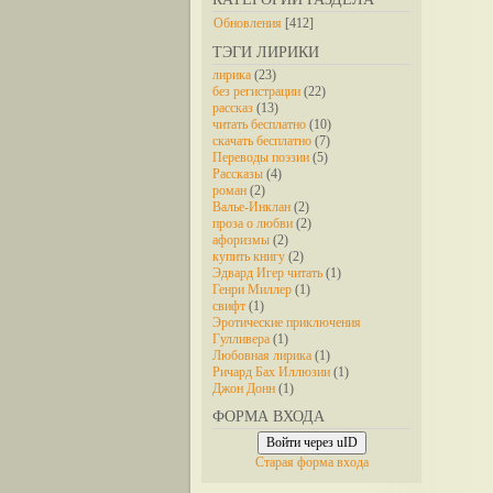
Обновления
[412]
ТЭГИ ЛИРИКИ
лирика
(23)
без регистрации
(22)
рассказ
(13)
читать бесплатно
(10)
скачать бесплатно
(7)
Переводы поэзии
(5)
Рассказы
(4)
роман
(2)
Валье-Инклан
(2)
проза о любви
(2)
афоризмы
(2)
купить книгу
(2)
Эдвард Игер читать
(1)
Генри Миллер
(1)
свифт
(1)
Эротические приключения
Гулливера
(1)
Любовная лирика
(1)
Ричард Бах Иллюзии
(1)
Джон Донн
(1)
ФОРМА ВХОДА
Войти через uID
Старая форма входа