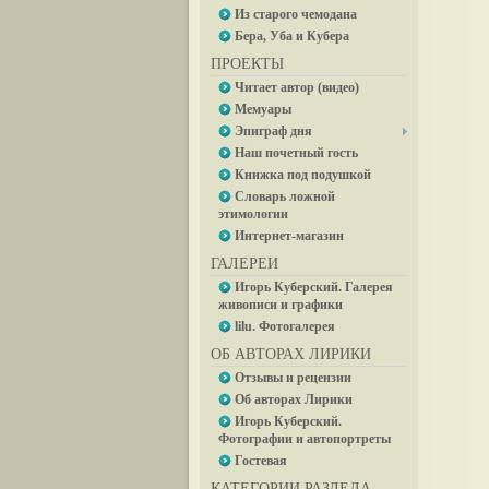
Из старого чемодана
Бера, Уба и Кубера
ПРОЕКТЫ
Читает автор (видео)
Мемуары
Эпиграф дня
Наш почетный гость
Книжка под подушкой
Словарь ложной
этимологии
Интернет-магазин
ГАЛЕРЕИ
Игорь Куберский. Галерея
живописи и графики
lilu. Фотогалерея
ОБ АВТОРАХ ЛИРИКИ
Отзывы и рецензии
Об авторах Лирики
Игорь Куберский.
Фотографии и автопортреты
Гостевая
КАТЕГОРИИ РАЗДЕЛА