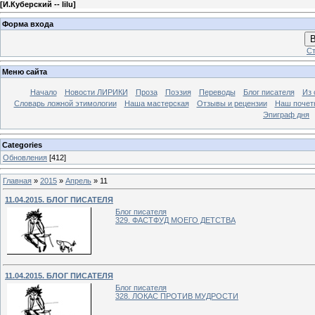
[
И.Куберский -- lilu
]
Форма входа
В
Ст
Меню сайта
Начало
Новости ЛИРИКИ
Проза
Поэзия
Переводы
Блог писателя
Из 
Словарь ложной этимологии
Наша мастерская
Отзывы и рецензии
Наш почет
Эпиграф дня
Categories
Обновления
[412]
Главная
»
2015
»
Апрель
»
11
11.04.2015. БЛОГ ПИСАТЕЛЯ
Блог писателя
329. ФАСТФУД МОЕГО ДЕТСТВА
11.04.2015. БЛОГ ПИСАТЕЛЯ
Блог писателя
328. ЛОКАС ПРОТИВ МУДРОСТИ