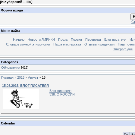
[
И.Куберский -- lilu
]
Форма входа
В
Ст
Меню сайта
Начало
Новости ЛИРИКИ
Проза
Поэзия
Переводы
Блог писателя
Из 
Словарь ложной этимологии
Наша мастерская
Отзывы и рецензии
Наш почет
Эпиграф дня
Categories
Обновления
[412]
Главная
»
2015
»
Август
»
15
15.08.2015. БЛОГ ПИСАТЕЛЯ
Блог писателя
338. О РОССИИ
Calendar
Пн
Вт