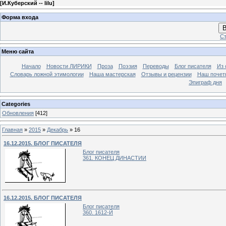
[
И.Куберский -- lilu
]
Форма входа
В
Ст
Меню сайта
Начало
Новости ЛИРИКИ
Проза
Поэзия
Переводы
Блог писателя
Из 
Словарь ложной этимологии
Наша мастерская
Отзывы и рецензии
Наш почет
Эпиграф дня
Categories
Обновления
[412]
Главная
»
2015
»
Декабрь
»
16
16.12.2015. БЛОГ ПИСАТЕЛЯ
Блог писателя
361. КОНЕЦ ДИНАСТИИ
16.12.2015. БЛОГ ПИСАТЕЛЯ
Блог писателя
360. 1612-Й